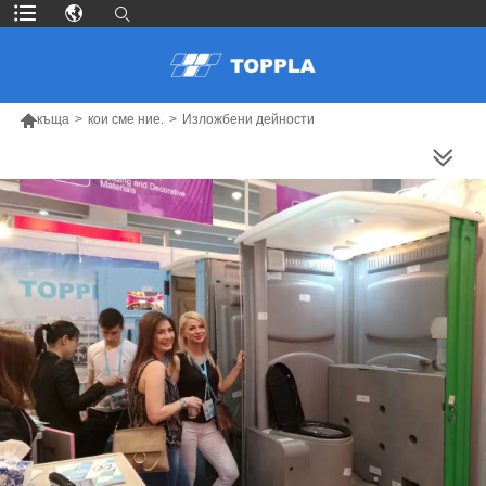

къща
>
кои сме ние.
>
Изложбени дейности
ПОВЕЧЕ ПРОДУКТИ