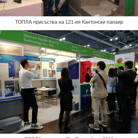
ТОПЛА присъства на 121-ия Кантонски панаир