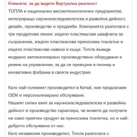
Кликнете, за да видите Виртуална реалност
ТОПЛА е национално високотехнологично предприятие,
интегриращо научноизследователска и развойна дейност,
дизайн, производство и продажби. Компанията разполага с
три продуктови линии: изцяло пластмасови шкафчета за
съхранение, изцяло пластмасови преносими тоалетни и
изцяло пластмасови навеси и къщи. Топла въведе
модерно автоматизирано производствено оборудване и
режим на управление, за да се превърне в пионер и
иновативна фабрика в своята индустрия.
Като най-големият производител в Китай, ние предлагаме
OEM и персонализирано обслужване.
Нашият силен екип за научноизследователска и развойна
дейност и производство гарантира, че можете да получите
не само приятен продукт за преносима тоалетна, но и най-
доброто обслужване от нас.
Като независим производител, Топла разполага с