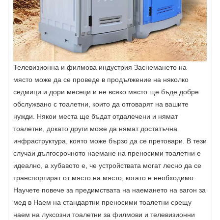
Телевизионна и филмова индустрия Заснемането на
място може да се проведе в продължение на няколко
седмици и дори месеци и не всяко място ще бъде добре
обслужвано с тоалетни, които да отговарят на вашите
нужди. Някои места ще бъдат отдалечени и нямат
тоалетни, докато други може да нямат достатъчна
инфраструктура, която може бързо да се претовари. В тези
случаи дългосрочното наемане на преносими тоалетни е
идеално, а хубавото е, че устройствата могат лесно да се
транспортират от място на място, когато е необходимо.
Научете повече за предимствата на наемането на вагон за
мед в Наем на стандартни преносими тоалетни срещу
наем на луксозни тоалетни за филмови и телевизионни