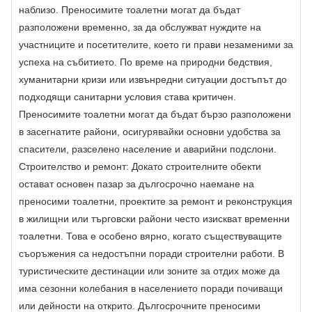
наблизо. Преносимите тоалетни могат да бъдат
разположени временно, за да обслужват нуждите на
участниците и посетителите, което ги прави незаменими за
успеха на събитието. По време на природни бедствия,
хуманитарни кризи или извънредни ситуации достъпът до
подходящи санитарни условия става критичен.
Преносимите тоалетни могат да бъдат бързо разположени
в засегнатите райони, осигурявайки основни удобства за
спасители, разселено население и аварийни подслони.
Строителство и ремонт: Докато строителните обекти
остават основен пазар за дългосрочно наемане на
преносими тоалетни, проектите за ремонт и реконструкция
в жилищни или търговски райони често изискват временни
тоалетни. Това е особено вярно, когато съществуващите
съоръжения са недостъпни поради строителни работи. В
туристическите дестинации или зоните за отдих може да
има сезонни колебания в населението поради почиващи
или дейности на открито. Дългосрочните преносими