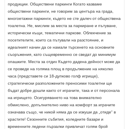
продукции. Обществени паркинги Когато казваме
обществени паркинги, не говорим за центъра на града,
многоетажни паркинги, където не сте далеч от обществена
тоалетна. Не, мислим за места за паркиране и пътуване,
исторически къщи, тематични паркове. Облекчение за
посетителите, които са пътували на разстояние, и
идеалният начин да се намали търсенето на основните
съоръжения, като същевременно се сведат до минимум
опашките. Места за отдих Където дадена дейност може да
се проведе на голяма площ в продължение на няколко
часа (представете си 18-дупково голф игрище),
стратегически разположените преносими тоалетни ще
бъдат добре дошли както от играчите, така и от персонала
на игрището. Осигуряването на това внимателно
обмислено, допълнително ниво на комфорт за играчите
означава също, че никой няма да се изкуши да „отиде“ в
храстите! Сезонните събития, коледните базари и
временните ледени пързалки привличат голям брой