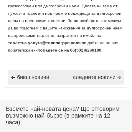
краткосрочен или дългосрочен наем. Цялата ни гама от
луксозни тоалетни под наем е подходяща за дългосрочен
наем на преносими тоалетни. За да разберете как можем
да ви помогнем с вашите изисквания за дългосрочен наем
на преносими тоалетни, изпратете ни имейл на
тоалетна услуга@топплагруп.com
или дайте на нашия
приятелски екип
обадете се на 86(592)6260180.
бивш новини
следните новини


Вземете най-новата цена? Ще отговорим
възможно най-бързо (в рамките на 12
часа)