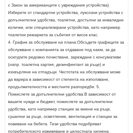
с Закон за американците с увреждания устройства).
Изберете от стандартни устройства, луксозни устройства с
допълнителни удобства, тоалетни, достъпни за инвалидни
колички, или специализирани устройства, като например
тоалетни ремаркета за събития от висок клас.
4. График за обслужване на плана:
Обсъдете графиците за
обслужване с компанията за отдаване под наем, за да
осигурите редовно почистване, зареждане с консумативи
(напр. тоалетна хартия, дезинфектант за ръце) и
изхвърляне на отпадъци. Честотата на обслужване може
да варира в зависимост от степента на използване,
продължителността и местните разпоредби. 5.
Помислете за допълнителни удобства:
В зависимост от
вашите нужди и бюджет, помислете за допълнителни
удобства, като например станции за миене на ръце,
сушилни за ръце, осветление, вентилация и станции за
повиване на бебета. Тези удобства подобряват
потребителското изживяване и цялостната хигиена.