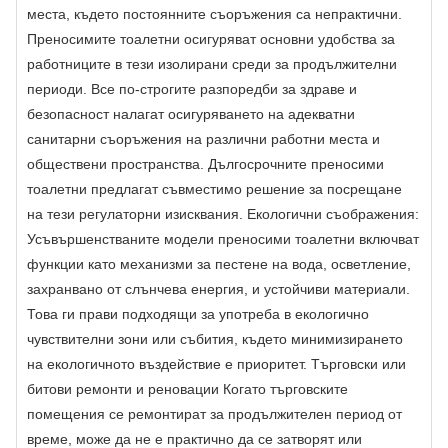
места, където постоянните съоръжения са непрактични.
Преносимите тоалетни осигуряват основни удобства за
работниците в тези изолирани среди за продължителни
периоди. Все по-строгите разпоредби за здраве и
безопасност налагат осигуряването на адекватни
санитарни съоръжения на различни работни места и
обществени пространства. Дългосрочните преносими
тоалетни предлагат съвместимо решение за посрещане
на тези регулаторни изисквания. Екологични съображения:
Усъвършенстваните модели преносими тоалетни включват
функции като механизми за пестене на вода, осветление,
захранвано от слънчева енергия, и устойчиви материали.
Това ги прави подходящи за употреба в екологично
чувствителни зони или събития, където минимизирането
на екологичното въздействие е приоритет. Търговски или
битови ремонти и реновации Когато търговските
помещения се ремонтират за продължителен период от
време, може да не е практично да се затворят или