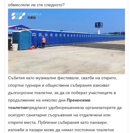
обмисляли ли сте следното?
Събития като музикални фестивали, сватби на открито,
спортни турнири и обществени събирания изискват
дългосрочни тоалетни, за да се поберат участниците в
продължение на няколко дни.
Преносими
тоалетни
предлагат удобно
решение
за организаторите да
осигурят санитарни съоръжения на отдалечени или
открити места. Публични събирания като панаири,
изложби и пазари може да нямат постоянни тоалетни