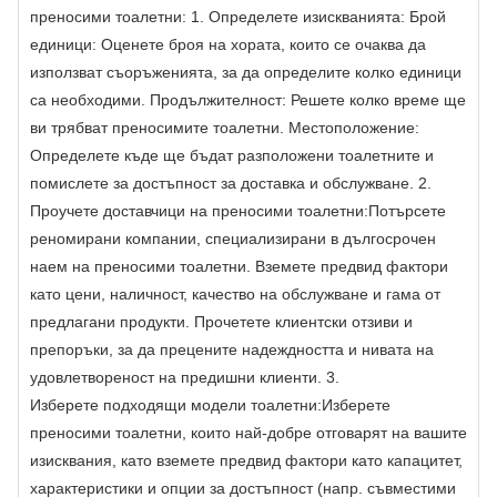
преносими тоалетни: 1. Определете изискванията: Брой
единици: Оценете броя на хората, които се очаква да
използват съоръженията, за да определите колко единици
са необходими. Продължителност: Решете колко време ще
ви трябват преносимите тоалетни. Местоположение:
Определете къде ще бъдат разположени тоалетните и
помислете за достъпност за доставка и обслужване. 2.
Проучете доставчици на преносими тоалетни:
Потърсете
реномирани компании, специализирани в дългосрочен
наем на преносими тоалетни. Вземете предвид фактори
като цени, наличност, качество на обслужване и гама от
предлагани продукти. Прочетете клиентски отзиви и
препоръки, за да прецените надеждността и нивата на
удовлетвореност на предишни клиенти. 3.
Изберете подходящи модели тоалетни:
Изберете
преносими тоалетни, които най-добре отговарят на вашите
изисквания, като вземете предвид фактори като капацитет,
характеристики и опции за достъпност (напр. съвместими