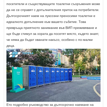
посетители и съществуващите тоалетни съоръжения може
да не се справят с допълнителния приток на потребители.
Дългосрочният наем на луксозни преносими тоалетни е
идеалното допълнение към вашето събитие. Това
превръща приятното занимание във ВИП преживяване и
ще бъде стимул за хората да посетят място, където знаят,
че няма да бъдат хванати накъсо, особено с по-малки
деца.
Ето подробно ръководство за дългосрочно наемане на