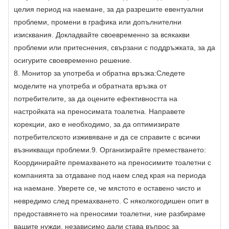
целия период на наемане, за да разрешите евентуални
проблеми, промени в графика или допълнителни
изисквания. Докладвайте своевременно за всякакви
проблеми или притеснения, свързани с поддръжката, за да
осигурите своевременно решение.
8. Монитор за употреба и обратна връзка:
Следете
моделите на употреба и обратната връзка от
потребителите, за да оцените ефективността на
настройката на преносимата тоалетна. Направете
корекции, ако е необходимо, за да оптимизирате
потребителското изживяване и да се справите с всички
възникващи проблеми.
9. Организирайте преместването:
Координирайте премахването на преносимите тоалетни с
компанията за отдаване под наем след края на периода
на наемане. Уверете се, че мястото е оставено чисто и
невредимо след премахването. С няколкогодишен опит в
предоставянето на преносими тоалетни, ние разбираме
вашите нужди, независимо дали става въпрос за