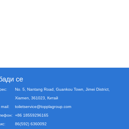
бади се
рес:
No. 5, Nantang Road, Guankou Town, Jimei District,
Xiamen, 361023, Китай
 mail:
toiletservice@topplagroup.com
лефон:
+86 18559296165
кс:
86(592) 6360092