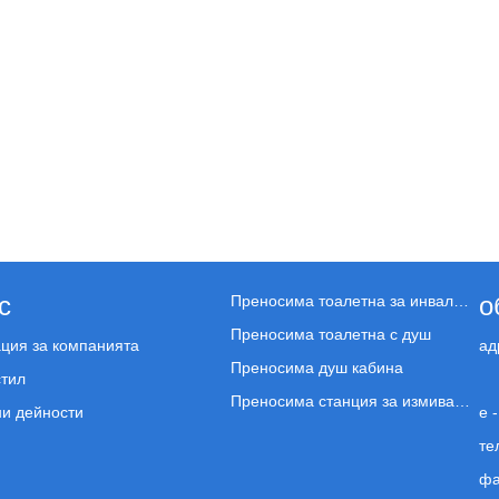
с
о
Преносима тоалетна за инвалидни колички
Преносима тоалетна с душ
ия за компанията
ад
Преносима душ кабина
тил
Преносима станция за измиване на ръце
и дейности
e -
те
фа