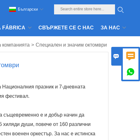
Български
 Á FÁBRICA
СВЪРЖЕТЕ СЕ С НАС
ЗА НАС
а компанията
>
Специален и значим октомври


томври

а Националния празник и 7-дневната
ия фестивал.
 а същевременно е и добър начин да
5 хиляди души, повече от 160 различни
стен военен оркестър. За нас е истинска