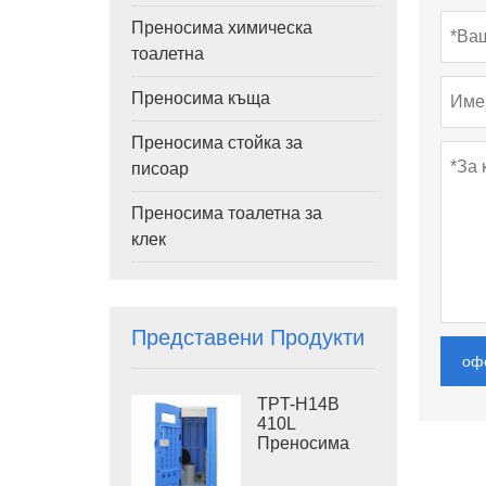
Преносима химическа
тоалетна
Преносима къща
Преносима стойка за
писоар
Преносима тоалетна за
клек
Представени Продукти
оф
TPT-H14B
410L
Преносима
тоалетна с
резервоар за