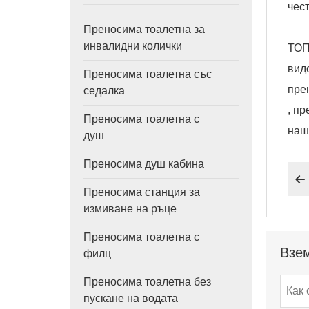
чес
Преносима тоалетна за
инвалидни колички
ТОП
вид
Преносима тоалетна със
пре
седалка
, п
Преносима тоалетна с
наш
душ
Преносима душ кабина

Преносима станция за
измиване на ръце
Преносима тоалетна с
Взем
филц
Преносима тоалетна без
пускане на водата