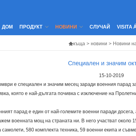
ДОМ
ПРОДУКТ
НОВИНИ
СЛУЧАЙ
VISITA

къща
>
новини
>
Новини н
Специален и значим ок
15-10-2019
омври е специален и значим месец заради военния парад з
ивка, която е най-дългата почивка с изключение на Пролетн
нният парад е един от най-големите военни паради досега,
ажем военната мощ на страната ни. В него участват около 1
а самолети, 580 комплекта техника, 59 военни екипа и съвме