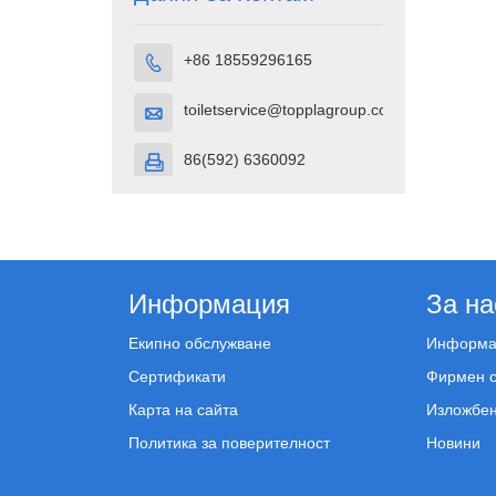
+86 18559296165

toiletservice@topplagroup.com

86(592) 6360092

Информация
За на
Екипно обслужване
Информац
Сертификати
Фирмен с
Карта на сайта
Изложбен
Политика за поверителност
Новини