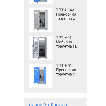
отпадъци,
стоманена
ТПТ-H14A
платформа,
Преносима
преносима
тоалетна с
тоалетна за
промиване
място
410L
резервоар за
отпадъци,
TPT-M01
външна
Мобилна
пластмасова
тоалетна за
тоалетна
промиване
Строителна
тоалетна
ТПТ-H01
Преносима
тоалетна с
филц,
преносима
тоалетна
кабина от
HDPE
пластмаса
Данни За Контакт