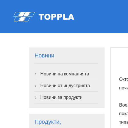
Новини
Новини на компанията

Окт
Новини от индустрията

поч
Новини за продукти

Вое
пок
Продукти,
тип