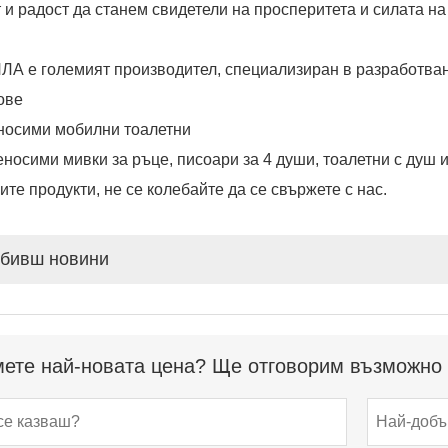
т и радост да станем свидетели на просперитета и силата н
ЛА е големият производител, специализиран в разработван
ове
носими мобилни тоалетни
реносими мивки за ръце, писоари за 4 души, тоалетни с душ 
ите продукти, не се колебайте да се свържете с нас.
бивш новини
ете най-новата цена? Ще отговорим възможно н