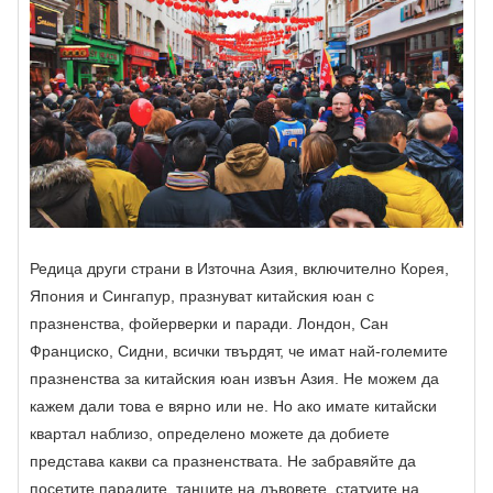
Редица други страни в Източна Азия, включително Корея,
Япония и Сингапур, празнуват китайския юан с
празненства, фойерверки и паради. Лондон, Сан
Франциско, Сидни, всички твърдят, че имат най-големите
празненства за китайския юан извън Азия. Не можем да
кажем дали това е вярно или не. Но ако имате китайски
квартал наблизо, определено можете да добиете
представа какви са празненствата. Не забравяйте да
посетите парадите, танците на лъвовете, статуите на