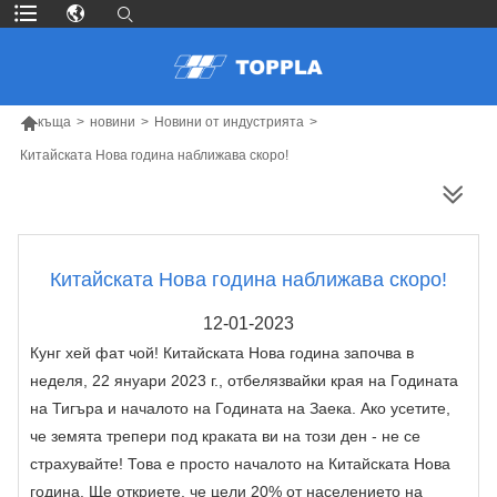

къща
>
новини
>
Новини от индустрията
>
Китайската Нова година наближава скоро!
ПОВЕЧЕ ПРОДУКТИ
Китайската Нова година наближава скоро!
12-01-2023
Кунг хей фат чой! Китайската Нова година започва в
неделя, 22 януари 2023 г., отбелязвайки края на Годината
на Тигъра и началото на Годината на Заека. Ако усетите,
че земята трепери под краката ви на този ден - не се
страхувайте! Това е просто началото на Китайската Нова
година. Ще откриете, че цели 20% от населението на