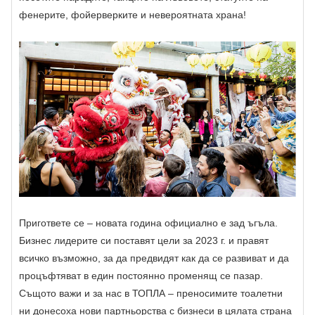
фенерите, фойерверките и невероятната храна!
Пригответе се – новата година официално е зад ъгъла.
Бизнес лидерите си поставят цели за 2023 г. и правят
всичко възможно, за да предвидят как да се развиват и да
процъфтяват в един постоянно променящ се пазар.
Същото важи и за нас в ТОПЛА – преносимите тоалетни
ни донесоха нови партньорства с бизнеси в цялата страна