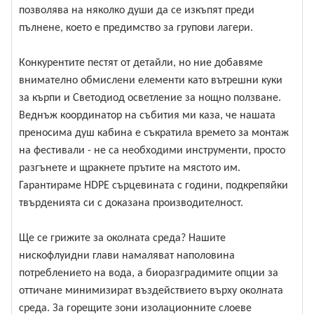
позволява на няколко души да се изкъпят преди
пълнене, което е предимство за групови лагери.
Конкурентите пестят от детайли, но ние добавяме
внимателно обмислени елементи като вътрешни куки
за кърпи и Светодиод осветление за нощно ползване.
Веднъж координатор на събития ми каза, че нашата
преносима душ кабина е съкратила времето за монтаж
на фестивали - не са необходими инструменти, просто
разгънете и щракнете прътите на мястото им.
Гарантираме HDPE сърцевината с години, подкрепяйки
твърденията си с доказана производителност.
Ще се грижите за околната среда? Нашите
нискофлуидни глави намаляват наполовина
потреблението на вода, а биоразградимите опции за
оттичане минимизират въздействието върху околната
среда. За горещите зони изолационните слоеве