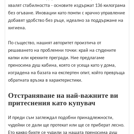
хвалят стабилността - основите издържат 136 килограма
без огъване. Иновации като помпи с крачно управление
добавят удобство без ръце, идеално за поддържане на
хигиена.
По същество, нашият авторитет произтича от
решаването на проблемни точки: край на студените
капки или крехките прегради. Ние предлагаме
преносима душ кабина, която се усеща като у дома,
изградена на базата на експертен опит, който превръща
обратната връзка в характеристики.
Отстраняване на най-важните ви
притеснения като купувач
И преди съм заглеждал подобни принадлежности,
чудейки се дали ще протекат или ще се приберат лесно.
Ето какво бихте се чудили за нашата преносима душ