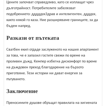
Цените започват справедливо, като се изплащат чрез
дълготрайност. Потребителите забелязват
подобрението: дддддххЗдрав и интелигентен, ддддхх,
както някой го каза. Ние разширяваме границите, за да
бъдем напред.
Разкази от пътеката
Сватбен екип отдаде заслуженото на нашия апартамент
за това, че е запазил гостите свежи по време на
проливен дъжд. Кемпер избегна дискомфорт по време
на дъждовен преход благодарение на бързото
приготвяне. Тези истории ни дават енергия за
пътуването.
Заключение
Преносимите душове обръщат правилата на хигиената