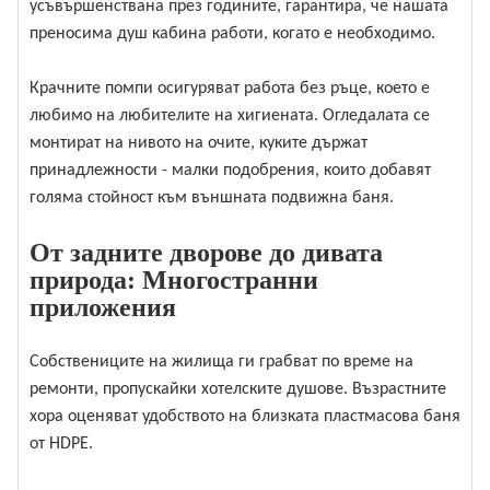
усъвършенствана през годините, гарантира, че нашата
преносима душ кабина работи, когато е необходимо.
Крачните помпи осигуряват работа без ръце, което е
любимо на любителите на хигиената. Огледалата се
монтират на нивото на очите, куките държат
принадлежности - малки подобрения, които добавят
голяма стойност към външната подвижна баня.
От задните дворове до дивата
природа: Многостранни
приложения
Собствениците на жилища ги грабват по време на
ремонти, пропускайки хотелските душове. Възрастните
хора оценяват удобството на близката пластмасова баня
от HDPE.