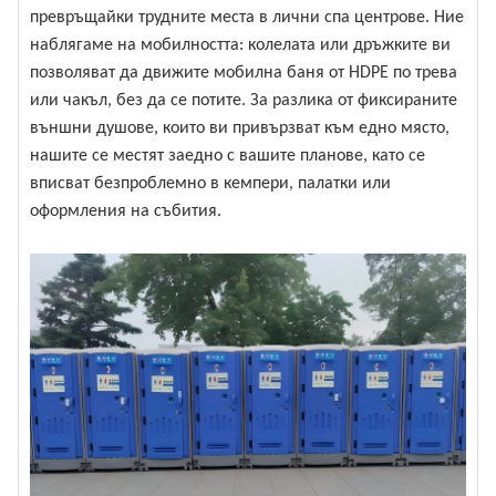
превръщайки трудните места в лични спа центрове. Ние
наблягаме на мобилността: колелата или дръжките ви
позволяват да движите мобилна баня от HDPE по трева
или чакъл, без да се потите. За разлика от фиксираните
външни душове, които ви привързват към едно място,
нашите се местят заедно с вашите планове, като се
вписват безпроблемно в кемпери, палатки или
оформления на събития.