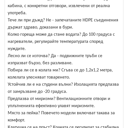
кабина, с конкретни отговори, извлечени от реална
употреба.
Тече ли при дъжд? Не - запечатаните HDPE съединения
държат здраво, доказани в бури.
Колко гореща може да стане водата? До 100 градуса с
нагреватели, регулирайте температурата според
нуждите.
Лесно ли се източва? Да - подвижните тръби се
изпразват бързо, без разливане.
Побира ли се в колата ми? Сгъва се до 1,2x1,2 метра,
колелата улесняват товаренето.
Устойчив ли е на студени вълни? Изолацията предпазва
от замръзване до -20 градуса.
Предпазва от миризми? Вентилационните отвори и
уплътненията ефективно улавят миризмите.
Място за пейка? Повечето модели включват такава за
комфорт.
Клатушка се на пръст? Краката се регулират за стабилна