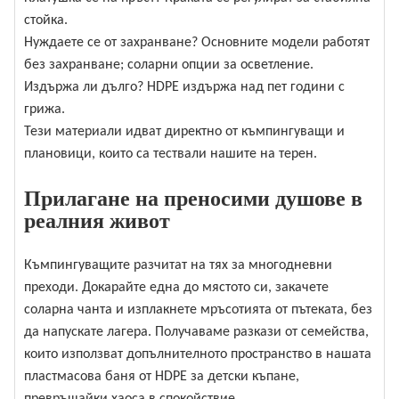
стойка.
Нуждаете се от захранване? Основните модели работят
без захранване; соларни опции за осветление.
Издържа ли дълго? HDPE издържа над пет години с
грижа.
Тези материали идват директно от къмпингуващи и
плановици, които са тествали нашите на терен.
Прилагане на преносими душове в
реалния живот
Къмпингуващите разчитат на тях за многодневни
преходи. Докарайте една до мястото си, закачете
соларна чанта и изплакнете мръсотията от пътеката, без
да напускате лагера. Получаваме разкази от семейства,
които използват допълнителното пространство в нашата
пластмасова баня от HDPE за детски къпане,