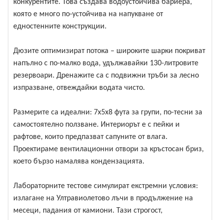
конкурентите. Това създава водоустойчива бариера,
която е много по-устойчива на напукване от
едностенните конструкции.
Дюзите оптимизират потока – широките шарки покриват
напълно с по-малко вода, удължавайки 130-литровите
резервоари. Дренажите са с подвижни тръби за лесно
изпразване, отвеждайки водата чисто.
Размерите са идеални: 7x5x8 фута за групи, по-тесни за
самостоятелно ползване. Интериорът е с пейки и
рафтове, които предпазват сапуните от влага.
Проектираме вентилационни отвори за кръстосан бриз,
което бързо намалява кондензацията.
Лабораторните тестове симулират екстремни условия:
излагане на Ултравиолетово лъчи в продължение на
месеци, падания от камиони. Тази строгост,