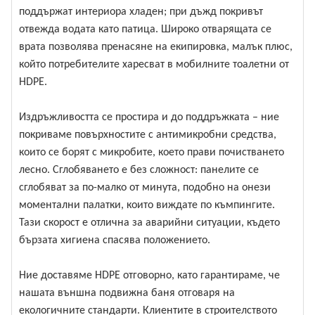
поддържат интериора хладен; при дъжд покривът
отвежда водата като патица. Широко отварящата се
врата позволява пренасяне на екипировка, малък плюс,
който потребителите харесват в мобилните тоалетни от
HDPE.
Издръжливостта се простира и до поддръжката – ние
покриваме повърхностите с антимикробни средства,
които се борят с микробите, което прави почистването
лесно. Сглобяването е без сложност: панелите се
сглобяват за по-малко от минута, подобно на онези
моментални палатки, които виждате по къмпингите.
Тази скорост е отлична за аварийни ситуации, където
бързата хигиена спасява положението.
Ние доставяме HDPE отговорно, като гарантираме, че
нашата външна подвижна баня отговаря на
екологичните стандарти. Клиентите в строителството