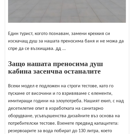
Един турист, когото познавам, замени крехкия си
изскачащ душ за нашата преносима баня и не можа да
спре да се възхищава. дд ...
Защо нашата преносима душ
кабина засенчва останалите
Всеки модел е подложен на строги тестове, като го
пускаме от височини и го взривяваме с елементи,
имитиращи години на злоупотреба. Нашият екип, с над
десетилетие опит в изработката на санитарно
оборудване, усъвършенства дизайните въз основа на
потребителски тестове. Вземете предвид капацитета:
резервоарите за вода побират до 130 литра, което