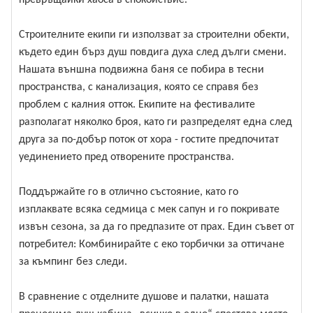
превръщайки хаоса в спокойствие.
Строителните екипи ги използват за строителни обекти,
където един бърз душ повдига духа след дълги смени.
Нашата външна подвижна баня се побира в тесни
пространства, с канализация, която се справя без
проблем с калния отток. Екипите на фестивалите
разполагат няколко броя, като ги разпределят една след
друга за по-добър поток от хора - гостите предпочитат
уединението пред отворените пространства.
Поддържайте го в отлично състояние, като го
изплаквате всяка седмица с мек сапун и го покривате
извън сезона, за да го предпазите от прах. Един съвет от
потребител: Комбинирайте с еко торбички за оттичане
за къмпинг без следи.
В сравнение с отделните душове и палатки, нашата