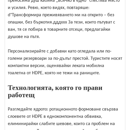
преносима душ кабина „всичко в едно“ спестява място
и усилия. Ревю, което видях, повтаряше:
d"Трансформира преживяването ми на открито – без
опашки, без бъркотия.дддххх За тези, които пътуват с
ван, тя се побира в товарните отсеци, предлагайки
душове на пътя.
Персонализирайте с добавки като огледала или по-
големи резервоари за по-дълъг престой. Туристите носят
компактни версии, оценявайки леката мобилна
тоалетна от HDPE, която не тежи на раниците.
Технологията, която го прави
работещ
Разгледайте ядрото: ротационното формоване свързва
слоевете от HDPE в еднокомпонентна обвивка,
елиминирайки слабите шевове, които са проблем на