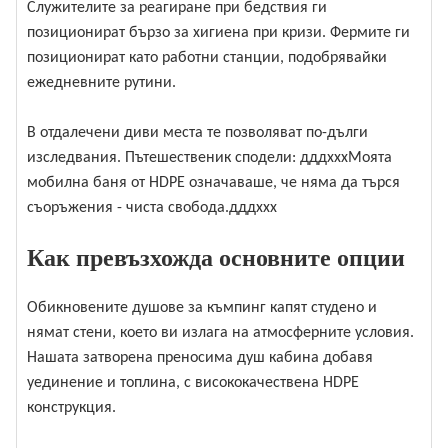
Служителите за реагиране при бедствия ги
позиционират бързо за хигиена при кризи. Фермите ги
позиционират като работни станции, подобрявайки
ежедневните рутини.
В отдалечени диви места те позволяват по-дълги
изследвания. Пътешественик сподели: дддхххМоята
мобилна баня от HDPE означаваше, че няма да търся
съоръжения - чиста свобода.дддххх
Как превъзхожда основните опции
Обикновените душове за къмпинг капят студено и
нямат стени, което ви излага на атмосферните условия.
Нашата затворена преносима душ кабина добавя
уединение и топлина, с висококачествена HDPE
конструкция.