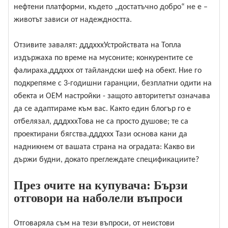
нефтени платформи, където „достатъчно добро“ не е –
животът зависи от надеждността.
Отзивите завалят: дддхххУстройствата на Топла
издържаха по време на мусоните; конкурентите се
фалираха,дддххх от тайландски шеф на обект. Ние го
подкрепяме с 3-годишни гаранции, безплатни одити на
обекта и OEM настройки - защото авторитетът означава
да се адаптираме към вас. Както един блогър го е
отбелязал, дддхххТова не са просто душове; те са
проектирани бягства.дддххх Тази основа кани да
надникнем от вашата страна на оградата: Какво ви
държи будни, докато преглеждате спецификациите?
През очите на купувача: Бързи
отговори на наболели въпроси
Отговаряла съм на тези въпроси, от неистови