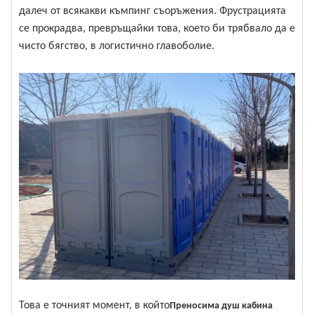
далеч от всякакви къмпинг съоръжения. Фрустрацията
се прокрадва, превръщайки това, което би трябвало да е
чисто бягство, в логистично главоболие.
Това е точният момент, в който
Преносима душ кабина