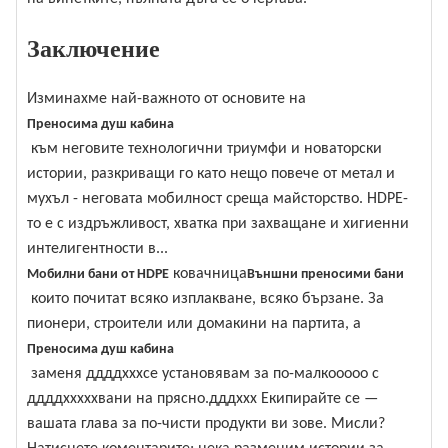
Заключение
Изминахме най-важното от основите на
Преносима душ кабина
към неговите технологични триумфи и новаторски
истории, разкриващи го като нещо повече от метал и
мухъл - неговата мобилност среща майсторство. HDPE-
то е с издръжливост, хватка при захващане и хигиенни
интелигентности в...
ковачница
Мобилни бани от HDPE
Външни преносими бани
които почитат всяко изплакване, всяко бързане. За
пионери, строители или домакини на партита, a
Преносима душ кабина
заменя ддддхххсе установявам за по-малкооооо с
ддддхххххвани на прясно.дддххх Екипирайте се —
вашата глава за по-чисти продукти ви зове. Мисли?