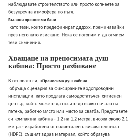
наблюдавате строителството или просто копнеете за
безупречна атмосфера по пътя,
Външни преносими бани
като тези, които предефинират дддххх, преминавайки
през него като изискано. Нека се потопим и да отмием
тези съмнения.
Хващане на преносимата душ
кабина: Просто разбиване
В основата си, a
Преносима душ кабина
обръща сценария за фиксираните водопроводни
инсталации, като предлага самодостатъчен хигиенен
център, който можете да носите до всяко начало на
пътека, работно място или място за сватба. Представете
си компактна кабина - 1,2 на 1,2 метра, висока около 2,1
метра - изработена от полиетилен с висока плътност
(HDPE), същият здрав материал, който образува