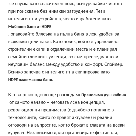
се спуска като спасителен пояс, осигурявайки чистота
при поискване без никакви затруднения. Тези
интелигентни устройства, често изработени като
Мобилни бани от HDPE
, опаковайте блясъка на пълна баня в лек, удобен за
всякакви цели пакет. Като човек, който е управлявал
строителни екипи в отдалечени места и е планирал
семейни глемпинг уикенди, аз съм преследвал този
неуловим баланс между удобство и комфорт. Спойлер:
Всичко започва с интелигентна екипировка като
.
HDPE пластмасова баня
В това ръководство ще разгледаме
Преносима душ кабина
от самото начало – неговата ясна концепция,
революционни предимства (с дълбоко потапяне в
технологиите, които го правят актуален) и реални
отговори на въпросите, които брокат в главата на всеки
купувач. Независимо дали организирате фестивали,