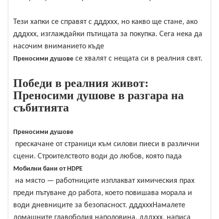
Тези хапки се справят с дддххх, но какво ще стане, ако
дддххх, изглаждайки пътищата за покупка. Сега нека да
насочим вниманието къде
се хвалят с нещата си в реалния свят.
Преносими душове
Победи в реалния живот:
Преносими душове в разгара на
събитията
Преносими душове
прескачане от страници към силови пиеси в различни
сцени. Строителството води до любов, която пада
Мобилни бани от HDPE
на място — работниците изплакват химическия прах
преди пътуване до работа, което повишава морала и
води дневниците за безопасност. дддхххНамалете
домашните главоболия наполовина, дддххх, написа