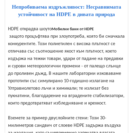
Непробиваема издръжливост: Несравнимата
устойчивост на HDPE в дивата природа
HDPE открадва шоуто
Мобилни бани от HDPE
защото процъфтява при злоупотреба, която би смачкала
конкурентите. Този полиетилен с висока плътност се
отличава със съотношение якост към плътност, което
издържа на тежки товари, удари от падане на предавки
и сурови метеорологични промени - от палещо слънце
до проливен дъжд. В нашите лаборатории изковаваме
прототипи със симулирано 10-годишно излагане на
Ултравиолетово лъчи и химикали; те излизат без
пукнатини, благодарение на вградените стабилизатори,
които предотвратяват избледняване и крехкост.
Вземете за пример двуслойните стени: Този 30-
милиметров сандвич от слоеве HDPE задържа въздуха