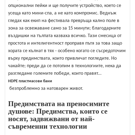
опционални пейки и ще получите устройство, което се
усеща като мини-спа, а не като компромис. Веднъж
гледах как екип на фестивала превръща кално поле в
зона за освежаване само за 15 минути; благодарните
въздишки на тълпата казваха всичко. Тази смесица от
простота и интелигентност проправя пътя за това защо
хората се кълнат в тях - особено когато се съсредоточим
върху предимствата, които привличат погледите. Но
чакайте; преди да се потопим в технологиите, нека да
разгледаме големите победи, които правят...
HDPE пластмасови бани
безпроблемно за натоварен живот.
Предимствата на преносимите
душове: Предимства, които се
носят, задвижвани от най-
съвременни технологии