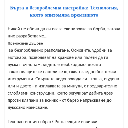
Бърза и безпроблемна настройка: Технология,
която опитомява временното
Никой не обича да си слага екипировка за борба, затова
ние разработваме...
Преносими душове
за безпроблемно разполагане. Основите, удобни за
мотокари, позволяват на кранове или палети да ги
пускат точно там, където е необходимо, докато
заключващите се панели се щракват заедно без тежки
инструменти. Свържете водопровода си - топла, студена
или и двете - и изплаквате за минути, с предварително
сглобяеми конструкции, които регулират дебита чрез
прости клапани за всичко - от бързо напръскване до
луксозно накисване.
Технологичният обрат? Ротолеещите извивки