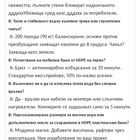
свежестта; пълните стени блокират надничането.
дддхххУбежище сред хаос,дддххх за потребители.
В: Тегло и стабилност върху къмпинг трева или строителен
чакъл?
A: 200 паунда (90 кг) балансирани; основи против
преобръщане захващат наклони до 8 градуса. Чакъл?
Захваща като лепило.
В: Почистване на мобилни бани от HDPE на терен?
A: Бриз — антимикробно избърсване за 10 минути.
Стандартни еко-спрейове; 50% по-малко усилия.
В: Възможно ли е да се използва топла вода без сложни
връзки?
A: Да - връзки към кабели за кемпери или слънчеви
нагреватели. Кемперите се задушават само за 5 минути.
В: Персонализирани размери за високи хора или
допълнително място за съхранение в HDPE пластмасови бани?
A: Модулна магия: Добавете височина, рафтове чрез
консултация. Ние изработваме по ваш проект.