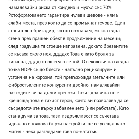
за изолация, като същевременно запечатва влагата,
намалявайки риска от конденз и мухъл със 70%.
Ротоформоването гарантира нулеви шевове - няма
слаби места, през които да се промъкнат течове. Един
строителен бригадир, когото познавам, мъкна една
стена през прашен обект в продължение на месеци;
след градушка тя стоеше изправена, докато брезентите
се късаха около нея. ддддхх Това е като броня за
хигиена, ддддхх пошегува се той. От екологична гледна
точка HDPE също блести - напълно рециклируем и
устойчив на корозия, той превъзхожда металните или
фибростъклените конкуренти двойно, намалявайки
разходите ви за дълги превози. Тази здравина не е
крещяща; това е тихият герой, който ви позволява да се
съсредоточите върху забавлението (или работата). Като
стана дума за това, тази издръжливост се съчетава
идеално с толкова бързи настройки, че се усещат като
магия - нека разгледаме това по-нататък.