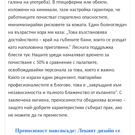
галона на употреба). В птицеферми или обекти,
изложени на химикали, тази настройка гарантира, че
работниците почистват старателно опасностите,
минимизирайки рисковете за кожата. Един болногледач
на възрастни хора ми каза: „Това възстановява
достойнството – край на гъбените бани, които се усещат
като наполовина приготвени.“ Лесната поддръжка
блести тук: Нашите уреди намаляват времето за
почистване с 50% в сравнение с палатките,
освобождавайки персонала за това, което е важно.
Както се изрази един рецензент, повтаряйки
професионалистите в блогове, това е „завръщане към
независимостта и пълното блаженство от къпането“. С
заключена хигиена, преносимостта обединява всичко –
защото най-добрите характеристики събират прах, ако
не можете да ги преместите.
Преносимост навсякъде: Лекият дизайн се