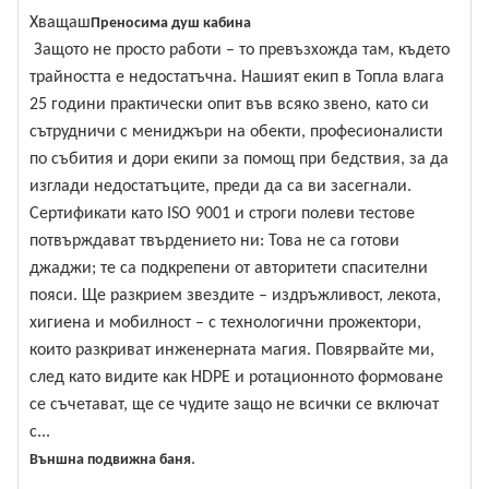
Хващаш
Преносима душ кабина
Защото не просто работи – то превъзхожда там, където
трайността е недостатъчна. Нашият екип в Топла влага
25 години практически опит във всяко звено, като си
сътрудничи с мениджъри на обекти, професионалисти
по събития и дори екипи за помощ при бедствия, за да
изглади недостатъците, преди да са ви засегнали.
Сертификати като ISO 9001 и строги полеви тестове
потвърждават твърдението ни: Това не са готови
джаджи; те са подкрепени от авторитети спасителни
пояси. Ще разкрием звездите – издръжливост, лекота,
хигиена и мобилност – с технологични прожектори,
които разкриват инженерната магия. Повярвайте ми,
след като видите как HDPE и ротационното формоване
се съчетават, ще се чудите защо не всички се включат
с...
.
Външна подвижна баня