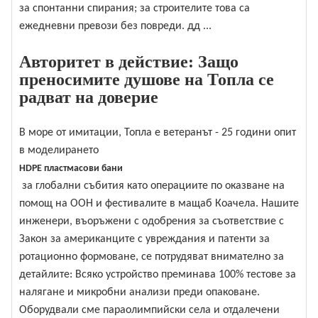
за спонтанни спирания; за строителите това са
ежедневни превози без повреди. дд ...
Авторитет в действие: Защо
преносимите душове на Топла се
радват на доверие
В море от имитации, Топла е ветеранът - 25 години опит
в моделирането
HDPE пластмасови бани
за глобални събития като операциите по оказване на
помощ на ООН и фестивалите в мащаб Коачела. Нашите
инженери, въоръжени с одобрения за съответствие с
Закон за американците с увреждания и патенти за
ротационно формоване, се потрудяват внимателно за
детайлите: Всяко устройство преминава 100% тестове за
налягане и микробни анализи преди опаковане.
Оборудвали сме параолимпийски села и отдалечени