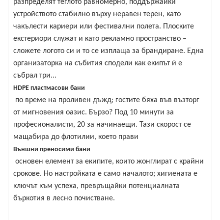
разпределят теглото равномерно, поддържайки
устройството стабилно върху неравен терен, като
чакълести кариери или фестивални полета. Плоските
екстериори служат и като рекламно пространство –
сложете логото си и то се изплаща за брандиране. Една
организаторка на събития сподели как екипът ѝ е
събрал три...
HDPE пластмасови бани
по време на проливен дъжд; гостите бяха във възторг
от мигновения оазис. Бързо? Под 10 минути за
професионалисти, 20 за начинаещи. Тази скорост се
мащабира до флотилии, което прави
Външни преносими бани
основен елемент за екипите, които жонглират с крайни
срокове. Но настройката е само началото; хигиената е
ключът към успеха, превръщайки потенциалната
бъркотия в лесно почистване.