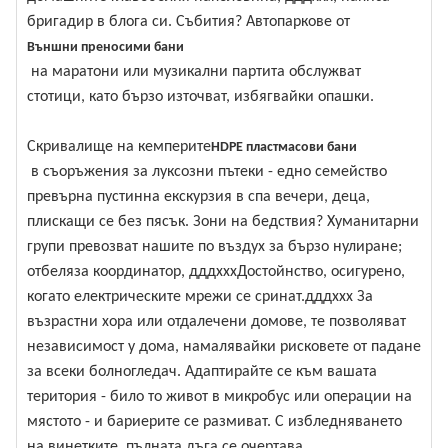
бригадир в блога си. Събития? Автопаркове от
Външни преносими бани
на маратони или музикални партита обслужват
стотици, като бързо източват, избягвайки опашки.
Скривалище на кемперите
HDPE пластмасови бани
в съоръжения за луксозни пътеки - едно семейство
превърна пустинна екскурзия в спа вечери, деца,
плискащи се без пясък. Зони на бедствия? Хуманитарни
групи превозват нашите по въздух за бързо нулиране;
отбеляза координатор, дддхххДостойнство, осигурено,
когато електрическите мрежи се сринат.дддххх За
възрастни хора или отдалечени домове, те позволяват
независимост у дома, намалявайки рисковете от падане
за всеки болногледач. Адаптирайте се към вашата
територия - било то живот в микробус или операции на
мястото - и бариерите се размиват. С избледняването
на винетките, пълната дъга се очертава.