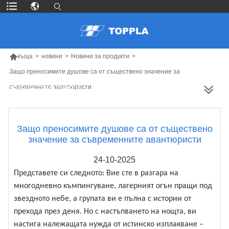

къща
>
новини
>
Новини за продукти
>
Защо преносимите душове са от съществено значение за
съвременните авантюристи
ПОВЕЧЕ ПРОДУКТИ
Защо преносимите душове са от съществено
значение за съвременните авантюристи
24-10-2025
Представете си следното: Вие сте в разгара на
многодневно къмпингуване, лагерният огън пращи под
звездното небе, а групата ви е пълна с истории от
прехода през деня. Но с настъпването на нощта, ви
настига належащата нужда от истинско изплакване –