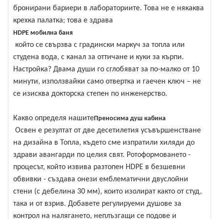
бронирани бариери в лабораториите. Това не е някаква
крехка палатка; това е здрава
HDPE мобилна баня
който се свързва с градински маркуч за топла или
студена вода, с канал за оттичане и куки за кърпи.
Настройка? Двама души го сглобяват за по-малко от 10
минути, използвайки само отвертка и гаечен ключ – не
се изисква докторска степен по инженерство.
Какво определя нашите
Преносима душ кабина
Освен е резултат от две десетилетия усъвършенстване
на дизайна в Топла, където сме изпратили хиляди до
здрави авангарди по целия свят. Ротоформоването -
процесът, който извива разтопен HDPE в безшевни
обвивки - създава онези емблематични двуслойни
стени (с дебелина 30 мм), които изолират както от студ,
така и от взрив. Добавете регулируеми душове за
контрол на налягането, неплъзгащи се подове и