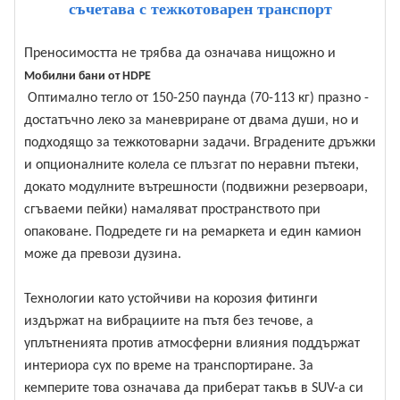
съчетава с тежкотоварен транспорт
Преносимостта не трябва да означава нищожно и
Мобилни бани от HDPE
Оптимално тегло от 150-250 паунда (70-113 кг) празно -
достатъчно леко за маневриране от двама души, но и
подходящо за тежкотоварни задачи. Вградените дръжки
и опционалните колела се плъзгат по неравни пътеки,
докато модулните вътрешности (подвижни резервоари,
сгъваеми пейки) намаляват пространството при
опаковане. Подредете ги на ремаркета и един камион
може да превози дузина.
Технологии като устойчиви на корозия фитинги
издържат на вибрациите на пътя без течове, а
уплътненията против атмосферни влияния поддържат
интериора сух по време на транспортиране. За
кемперите това означава да приберат такъв в SUV-а си