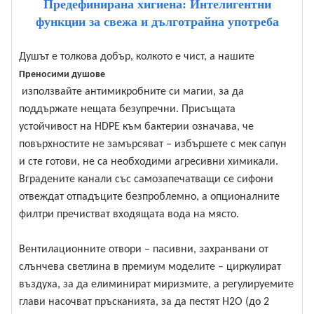
Предефинирана хигиена: Интелигентни
функции за свежа и дълготрайна употреба
Душът е толкова добър, колкото е чист, а нашите
Преносими душове
използвайте антимикробните си магии, за да
поддържате нещата безупречни. Присъщата
устойчивост на HDPE към бактерии означава, че
повърхностите не замърсяват – избършете с мек сапун
и сте готови, не са необходими агресивни химикали.
Вградените канали със самозапечатващи се сифони
отвеждат отпадъците безпроблемно, а опционалните
филтри пречистват входящата вода на място.
Вентилационните отвори – пасивни, захранвани от
слънчева светлина в премиум моделите – циркулират
въздуха, за да елиминират миризмите, а регулируемите
глави насочват пръсканията, за да пестят H2O (до 2