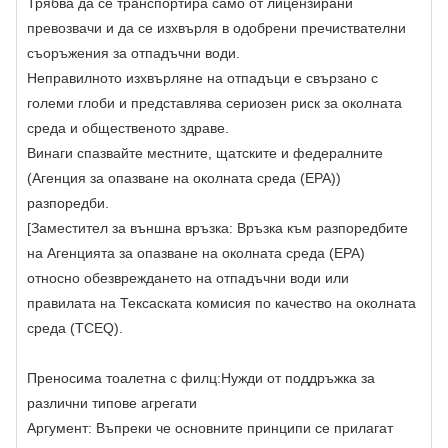
Трябва да се транспортира само от лицензирани
превозвачи и да се изхвърля в одобрени пречиствателни
съоръжения за отпадъчни води.
Неправилното изхвърляне на отпадъци е свързано с
големи глоби и представлява сериозен риск за околната
среда и общественото здраве.
Винаги спазвайте местните, щатските и федералните
(Агенция за опазване на околната среда (EPA))
разпоредби.
[Заместител за външна връзка: Връзка към разпоредбите
на Агенцията за опазване на околната среда (EPA)
относно обезвреждането на отпадъчни води или
правилата на Тексаската комисия по качество на околната
среда (TCEQ).
Преносима тоалетна с филц:
Нужди от поддръжка за
различни типове агрегати
Аргумент: Въпреки че основните принципи се прилагат