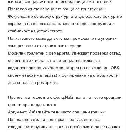
широко, специфичните типове единици имат нюанси:
Порталоо от стоманени плъзгащи се конструкции:
Фокусирайте се върху структурната цялост, като осигурите
здравина на основата на плъзгащите се конструкции и
стабилност на устройството.
Почистването може да включва премахване на упорити
замърсявания от строителните среди.
Мобилни тоалетни с ремаркета: Изискват проверки отвъд
основната хигиена, като потенциално включват
водопроводни връзки/помпи, вътрешно осветление, ОВК
системи (ако има такива) и осигуряване на стабилност и
достъпност на ремаркето.
Преносима тоалетна с филц:
Избягване на често срещани
грешки при поддръжката
Аргумент: Избягвайте тези често срещани грешки:
Непоследователни проверки: Пропускането на
ежедневните рутини позволява проблемите да се влошат