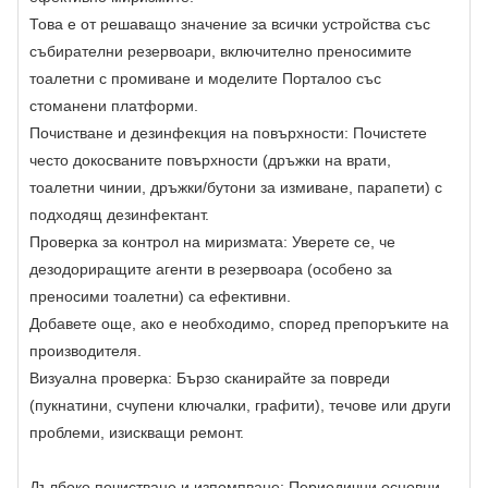
Това е от решаващо значение за всички устройства със
събирателни резервоари, включително преносимите
тоалетни с промиване и моделите Порталоо със
стоманени платформи.
Почистване и дезинфекция на повърхности: Почистете
често докосваните повърхности (дръжки на врати,
тоалетни чинии, дръжки/бутони за измиване, парапети) с
подходящ дезинфектант.
Проверка за контрол на миризмата: Уверете се, че
дезодориращите агенти в резервоара (особено за
преносими тоалетни) са ефективни.
Добавете още, ако е необходимо, според препоръките на
производителя.
Визуална проверка: Бързо сканирайте за повреди
(пукнатини, счупени ключалки, графити), течове или други
проблеми, изискващи ремонт.
Дълбоко почистване и изпомпване: Периодични основни