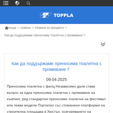

къща
>
новини
>
Новини за продукти
>
Как да поддържаме преносима тоалетна с промиване？
ПОВЕЧЕ ПРОДУКТИ
Как да поддържаме преносима тоалетна с
промиване？
09-04-2025
Преносима тоалетна с филц:
Независимо дали става
въпрос за една преносима тоалетна с промиване на
къмпинг, ред стандартни преносими тоалетни на фестивал
или тежки модели Порталоо със стоманени платформи на
строителна площадка в Хюстън, осигуряването на