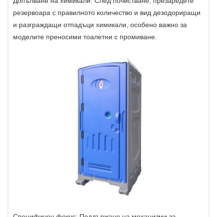
Допълване на химикали: След почистване, презаредете
резервоара с правилното количество и вид дезодориращи
и разграждащи отпадъци химикали, особено важно за
моделите преносими тоалетни с промиване.
Специфичен фокус: Поддържане на механизми за