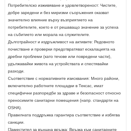
Потребителско изживяване и удовлетвореност: Чистите,
добре заредени и без миризми съоръжения оказват
значително влияние върху възприятието на
потребителите, което е от решаващо значение за успеха
на събитието или морала на служителите.
Дълготрайност и издръжливост на активите: Редовното
почистване и проверки предотвратяват ескалацията на
дребни проблеми (като течове или повредени части),
удължавайки живота на устройствата и спестявайки
разходи.
Съответствие с нормативните изисквания: Много райони,
включително работните площадки в Тексас, имат
специфични разпоредби за здраве и безопасност относно
преносимите санитарни помещения (напр. стандарти на
OSHA).
Правилната поддръжка гарантира съответствие и избягва
санкции.
[Заместител за външна връзка: Връзка към санитарните