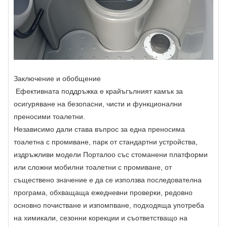
Заключение и обобщение
Ефективната поддръжка е крайъгълният камък за
осигуряване на безопасни, чисти и функционални
преносими тоалетни.
Независимо дали става въпрос за една преносима
тоалетна с промиване, парк от стандартни устройства,
издръжливи модели Порталоо със стоманени платформи
или сложни мобилни тоалетни с промиване, от
съществено значение е да се използва последователна
програма, обхващаща ежедневни проверки, редовно
основно почистване и изпомпване, подходяща употреба
на химикали, сезонни корекции и съответстващо на