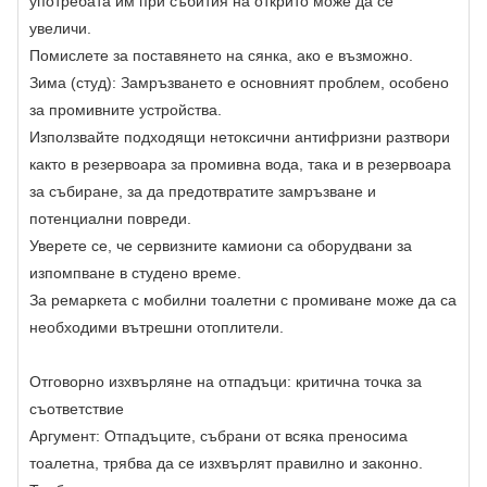
употребата им при събития на открито може да се
увеличи.
Помислете за поставянето на сянка, ако е възможно.
Зима (студ): Замръзването е основният проблем, особено
за промивните устройства.
Използвайте подходящи нетоксични антифризни разтвори
както в резервоара за промивна вода, така и в резервоара
за събиране, за да предотвратите замръзване и
потенциални повреди.
Уверете се, че сервизните камиони са оборудвани за
изпомпване в студено време.
За ремаркета с мобилни тоалетни с промиване може да са
необходими вътрешни отоплители.
Отговорно изхвърляне на отпадъци: критична точка за
съответствие
Аргумент: Отпадъците, събрани от всяка преносима
тоалетна, трябва да се изхвърлят правилно и законно.