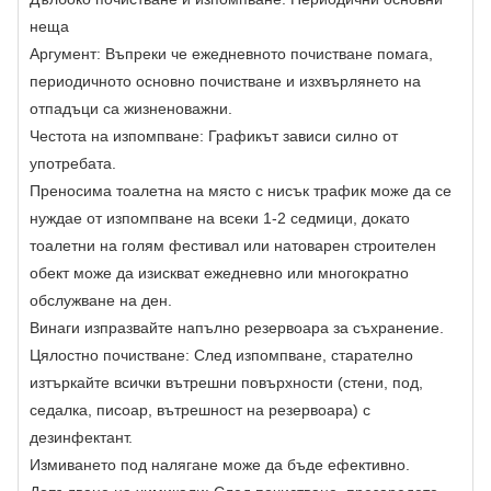
неща
Аргумент: Въпреки че ежедневното почистване помага,
периодичното основно почистване и изхвърлянето на
отпадъци са жизненоважни.
Честота на изпомпване: Графикът зависи силно от
употребата.
Преносима тоалетна на място с нисък трафик може да се
нуждае от изпомпване на всеки 1-2 седмици, докато
тоалетни на голям фестивал или натоварен строителен
обект може да изискват ежедневно или многократно
обслужване на ден.
Винаги изпразвайте напълно резервоара за съхранение.
Цялостно почистване: След изпомпване, старателно
изтъркайте всички вътрешни повърхности (стени, под,
седалка, писоар, вътрешност на резервоара) с
дезинфектант.
Измиването под налягане може да бъде ефективно.