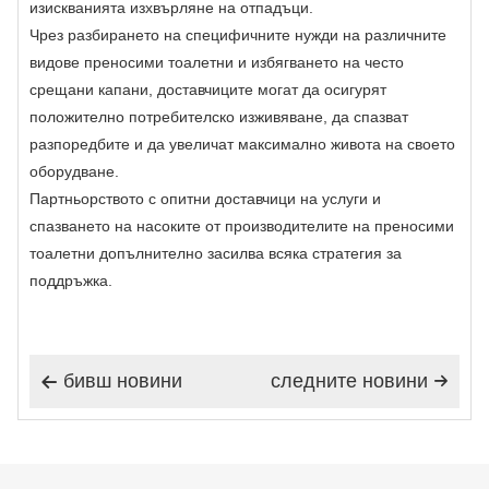
изискванията изхвърляне на отпадъци.
Чрез разбирането на специфичните нужди на различните
видове преносими тоалетни и избягването на често
срещани капани, доставчиците могат да осигурят
положително потребителско изживяване, да спазват
разпоредбите и да увеличат максимално живота на своето
оборудване.
Партньорството с опитни доставчици на услуги и
спазването на насоките от производителите на преносими
тоалетни допълнително засилва всяка стратегия за
поддръжка.
бивш новини
следните новини

