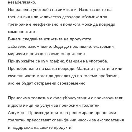
незабелязано.
Неправилна употреба на химикали: Използването на
грешен вид или количество дезодорант/химикал за
третиране е неефективно и понякога може да повреди
компонентите.
Винаги следвайте етикетите на продуктите.
Забавено изпомпване: Води до преливане, екстремни
миризми и неизползваеми съоръжения.
Придържайте се към график, базиран на употреба.
Пренебрегване на малки повреди: Малките пукнатини или
счупени части могат да доведат до по-големи проблеми,
ако не бъдат отстранени своевременно.
Преносима тоалетна с филц:
Консултации с производители
и доставчици на услуги за преносими тоалетни
Аргумент: Производителите на реномирани преносими
тоалетни предоставят специфични насоки за експлоатация
и поддръжка на своите продукти.