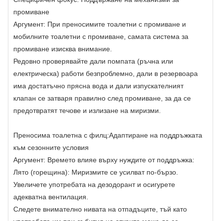
промиване
Аргумент: При преносимите тоалетни с промиване и
мобилните тоалетни с промиване, самата система за
промиване изисква внимание.
Редовно проверявайте дали помпата (ръчна или
електрическа) работи безпроблемно, дали в резервоара
има достатъчно прясна вода и дали изпускателният
клапан се затваря правилно след промиване, за да се
предотвратят течове и излизане на миризми.
Преносима тоалетна с филц:
Адаптиране на поддръжката
към сезонните условия
Аргумент: Времето влияе върху нуждите от поддръжка:
Лято (горещина): Миризмите се усилват по-бързо.
Увеличете употребата на дезодорант и осигурете
адекватна вентилация.
Следете внимателно нивата на отпадъците, тъй като