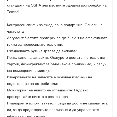
стандарти на OSHA или местните здравни разпоредби на
Тексас].
Контролен списък за ежедневна поддръжка: Основи на
чистотата
Аргумент: Честите проверки са гръбнакът на ефективната
грижа за преносимите тоалетни.
Ежедневната рутина трябва да включва:
Попълване на запасите: Осигурете достатъчно тоалетна
хартия, дезинфектант за ръце (ако е приложимо) и сапун
(за помещения с мивки).
Изчерпването на запасите е основен източник на
недоволство на потребителите.
Мониторинг на нивото на отпадъците: Редовно
проверявайте нивото в резервоара.
Планирайте изпомпването, преди да достигне капацитета
си, за да предотвратите преливане и да управлявате
ефективно миризмите.