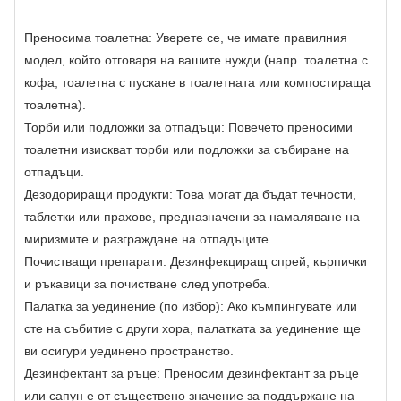
Преносима тоалетна: Уверете се, че имате правилния
модел, който отговаря на вашите нужди (напр. тоалетна с
кофа, тоалетна с пускане в тоалетната или компостираща
тоалетна).
Торби или подложки за отпадъци: Повечето преносими
тоалетни изискват торби или подложки за събиране на
отпадъци.
Дезодориращи продукти: Това могат да бъдат течности,
таблетки или прахове, предназначени за намаляване на
миризмите и разграждане на отпадъците.
Почистващи препарати: Дезинфекциращ спрей, кърпички
и ръкавици за почистване след употреба.
Палатка за уединение (по избор): Ако къмпингувате или
сте на събитие с други хора, палатката за уединение ще
ви осигури уединено пространство.
Дезинфектант за ръце: Преносим дезинфектант за ръце
или сапун е от съществено значение за поддържане на