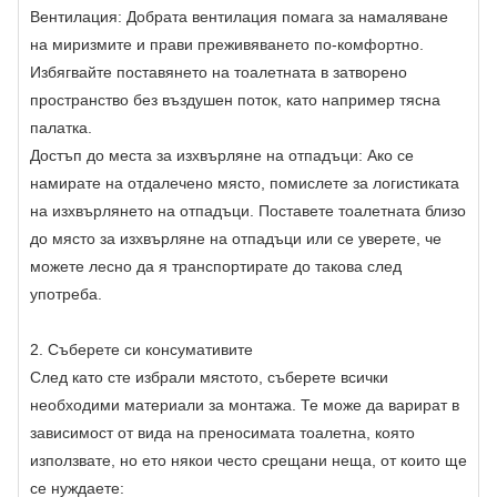
Вентилация: Добрата вентилация помага за намаляване
на миризмите и прави преживяването по-комфортно.
Избягвайте поставянето на тоалетната в затворено
пространство без въздушен поток, като например тясна
палатка.
Достъп до места за изхвърляне на отпадъци: Ако се
намирате на отдалечено място, помислете за логистиката
на изхвърлянето на отпадъци. Поставете тоалетната близо
до място за изхвърляне на отпадъци или се уверете, че
можете лесно да я транспортирате до такова след
употреба.
2. Съберете си консумативите
След като сте избрали мястото, съберете всички
необходими материали за монтажа. Те може да варират в
зависимост от вида на преносимата тоалетна, която
използвате, но ето някои често срещани неща, от които ще
се нуждаете: