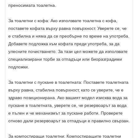
преносимата тоалетна.
За тоалетни с кофа: Ако използвате тоалетна с кофа,
поставете кофата върху равна повърхност. Уверете се, че
е стабилна и няма да се преобърне по време на употреба.
Добавете подложка към кофата преди употреба, за да
улесните почистването. За тази цел можете да използвате
специализирани торби за отпадъци или биоразградими
подложки.
За тоалетни с пускане в тоалетната: Поставете тоалетната
върху равна, стабилна повърхност, като се уверите, че е
здраво позиционирана. Ако вашият модел изисква вода за
пускане в тоалетната, уверете се, че резервоарът за вода
е пълен и че механизмът за пускане работи. Проверете
отново дали резервоарът за отпадъци е правилно свързан.
За компостиращи тоалетни: Компостиращите тоалетни