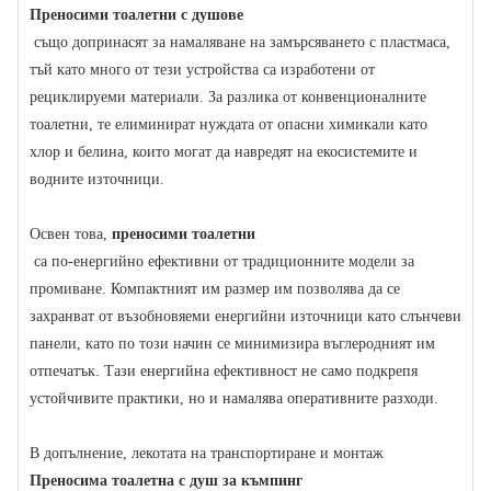
Преносими тоалетни с душове
също допринасят за намаляване на замърсяването с пластмаса,
тъй като много от тези устройства са изработени от
рециклируеми материали. За разлика от конвенционалните
тоалетни, те елиминират нуждата от опасни химикали като
хлор и белина, които могат да навредят на екосистемите и
водните източници.
Освен това,
преносими тоалетни
са по-енергийно ефективни от традиционните модели за
промиване. Компактният им размер им позволява да се
захранват от възобновяеми енергийни източници като слънчеви
панели, като по този начин се минимизира въглеродният им
отпечатък. Тази енергийна ефективност не само подкрепя
устойчивите практики, но и намалява оперативните разходи.
В допълнение, лекотата на транспортиране и монтаж
Преносима тоалетна с душ за къмпинг