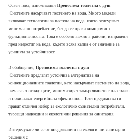
Освен това, използвайки
Преносима тоалетна с душ
Системите насърчават пестенето на вода. Много модели
включват технологии за пестене на вода, които осигуряват
минимално потребление, без да се прави компромис с
функционалността. Това е особено важно в райони, изправени
пред недостиг на вода, където всяка капка е от значение за
усилията за устойчивост.
В обобщение,
Преносима тоалетна с душ
Системите предлагат устойчива алтернатива на
конвенционалните тоалетни, като насърчават пестенето на вода,
намаляват отпадъците, минимизират замърсяването с пластмаса
и повишават енергийната ефективност. Тези предимства ги
правят отличен избор за екологично съзнателни потребители,
търсещи надеждни и екологични решения за санитария.
Интересувате ли се от внедряването на екологични санитарни
решения с