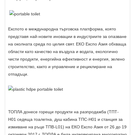
Експото е международна търговска платформа, която
представя най-новите иновации в индустриите за опазване
на околната среда по целия свят. ЕКО Експо Азия обхваща
области като качество на въздуха и водата, екологично
чисти продукти, енергийна ефективност и енергия, зелено
строителство, както и управление и рециклиране на
отпадъци.
ТОПЛА донесе горещи продукти на разпродажба (ТПТ-
H01
седяща тоалетна
, душ кабина ТПС-H01 и станция за
измиване на ръце ТПВ-L01) на ЕКО Експо Азия от 26 до 19
октомври 2017 г. ТОПЛА е била интервюирана многократно