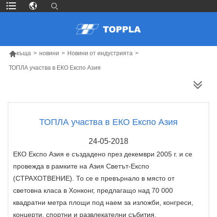

къща
>
новини
>
Новини от индустрията
>
ТОПЛА участва в ЕКО Експо Азия
ПОВЕЧЕ ПРОДУКТИ
ТОПЛА участва в ЕКО Експо Азия
24-05-2018
ЕКО Експо Азия е създадено през декември 2005 г. и се
провежда в рамките на Азия Светът-Експо
(СТРАХОТВЕНИЕ). То се е превърнало в място от
световна класа в Хонконг, предлагащо над 70 000
квадратни метра площи под наем за изложби, конгреси,
концерти, спортни и развлекателни събития.