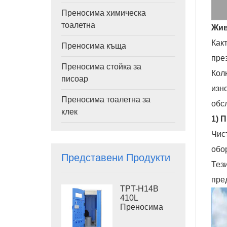
Преносима химическа
тоалетна
Жив
Как
Преносима къща
пре
Преносима стойка за
Кол
писоар
изн
Преносима тоалетна за
обс
клек
1) 
Чис
обо
Представени Продукти
Тез
пре
TPT-H14B
410L
Преносима
тоалетна с
резервоар за