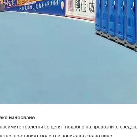
Леко износване
носимите тоалетни се ценят подобно на превозните средств
дство, по-старият модел се понижава с едно ниво.