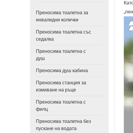
Кат
„пе
Преносима тоалетна за
инвалидни колички
Преносима тоалетна със
седалка
Преносима тоалетна с
душ
Преносима душ кабина
Преносима станция за
измиване на ръце
Преносима тоалетна с
филц
Преносима тоалетна без
пускане на водата