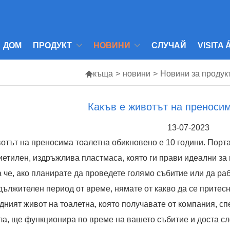
ДОМ
ПРОДУКТ
НОВИНИ
СЛУЧАЙ
VISITA

къща
>
новини
>
Новини за продук
Какъв е животът на преноси
13-07-2023
отът на преносима тоалетна обикновено е 10 години. Порта
иетилен, издръжлива пластмаса, която ги прави идеални за
а че, ако планирате да проведете голямо събитие или да ра
дължителен период от време, нямате от какво да се притес
дният живот на тоалетна, която получавате от компания, с
ла, ще функционира по време на вашето събитие и доста сл