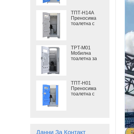
отпадъци,
стоманена
ТПТ-H14A
платформа,
Преносима
преносима
тоалетна с
тоалетна за
промиване
място
410L
резервоар за
отпадъци,
TPT-M01
външна
Мобилна
пластмасова
тоалетна за
тоалетна
промиване
Строителна
тоалетна
ТПТ-H01
Преносима
тоалетна с
филц,
преносима
тоалетна
кабина от
HDPE
пластмаса
Данни За Контакт