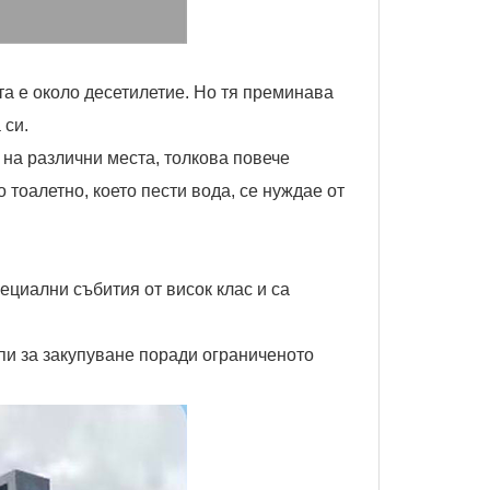
та е около десетилетие. Но тя преминава
 си.
 на различни места, толкова повече
тоалетно, което пести вода, се нуждае от
ециални събития от висок клас и са
пи за закупуване поради ограниченото