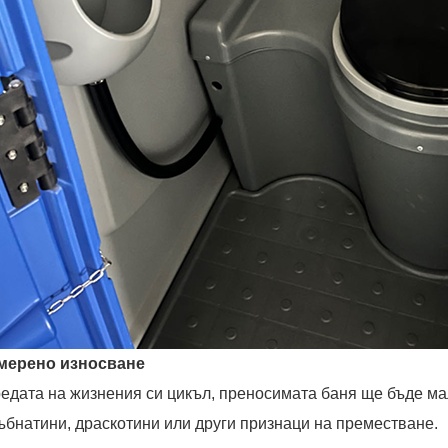
Умерено износване
редата на жизнения си цикъл, преносимата баня ще бъде ма
ъбнатини, драскотини или други признаци на преместване.