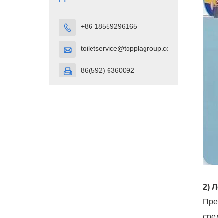
+86 18559296165

toiletservice@topplagroup.com

86(592) 6360092

2) 
Пре
сре