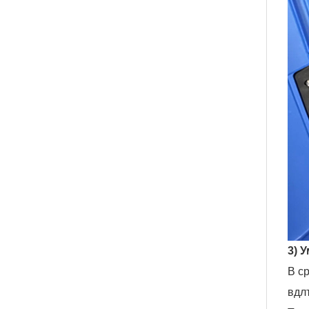
3) 
В с
вдл