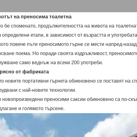
отът на преносима тоалетна
то бе споменато, продължителността на живота на тоалетна
з определени етапи, в зависимост от възрастта и употребата
кото повече пъти преносимото гърне се мести напред-назад
осване поема. Но поради своята издръжливост, преносимото 
лужване само веднъж на всеки 200 употреби.
Прясно от фабриката
то новите портативни гърнета обикновено се поставят на сп
рудвани с най-новите технологии.
и новопроизведени преносими саксии обикновено са по-скъ
длагане и голямото търсене.