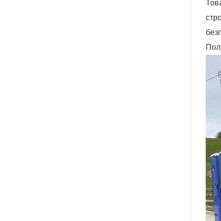
Тов
стр
без
Пол