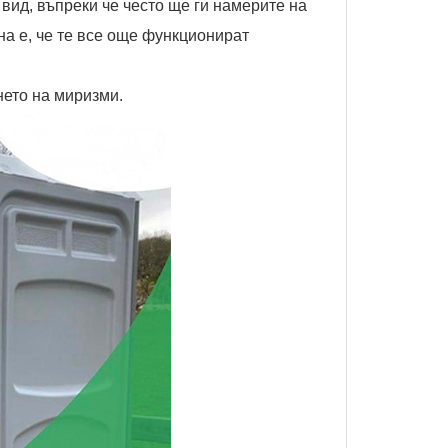
вид, въпреки че често ще ги намерите на
а е, че те все още функционират
ето на миризми.