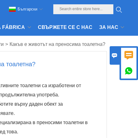
Български
 Á FÁBRICA
СВЪРЖЕТЕ СЕ С НАС
ЗА НАС
ти
>
Какъв е животът на преносима тоалетна?


ма тоалетна?

тивните тоалетни са изработени от
 продължителна употреба.
ботите върху даден обект за
нявате.
пециализирана в преносими тоалетни в
ед това.