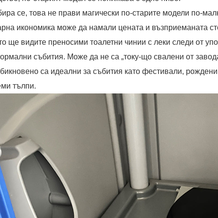
бира се, това не прави магически по-старите модели по-мал
арна икономика може да намали цената и възприеманата ст
то ще видите преносими тоалетни чинии с леки следи от упо
ормални събития. Може да не са „току-що свалени от завода
обикновено са идеални за събития като фестивали, рождени 
еми тълпи.