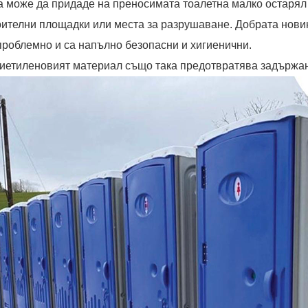
а може да придаде на преносимата тоалетна малко остарял 
оителни площадки или места за разрушаване. Добрата новин
проблемно и са напълно безопасни и хигиенични.
иетиленовият материал също така предотвратява задържан