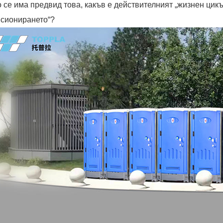
о се има предвид това, какъв е действителният „жизнен цик
нсионирането“?