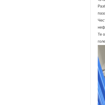
Раз
паз
Чес
неф
Те 
гол