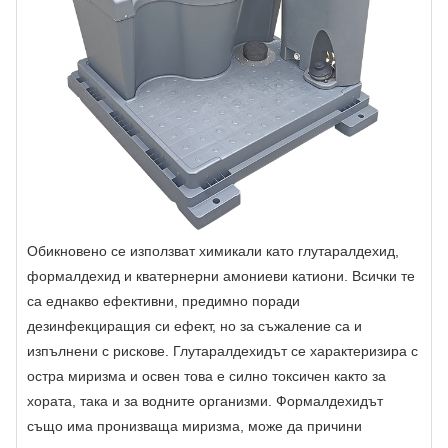
Обикновено се използват химикали като глутаралдехид,
формалдехид и кватернерни амониеви катиони. Всички те
са еднакво ефективни, предимно поради
дезинфекциращия си ефект, но за съжаление са и
изпълнени с рискове. Глутаралдехидът се характеризира с
остра миризма и освен това е силно токсичен както за
хората, така и за водните организми. Формалдехидът
също има пронизваща миризма, може да причини