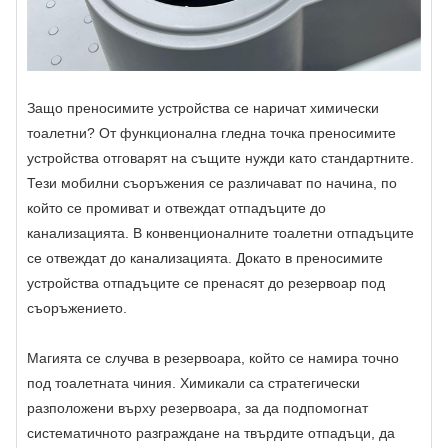
Защо преносимите устройства се наричат ​​химически
тоалетни? От функционална гледна точка преносимите
устройства отговарят на същите нужди като стандартните.
Тези мобилни съоръжения се различават по начина, по
който се промиват и отвеждат отпадъците до
канализацията. В конвенционалните тоалетни отпадъците
се отвеждат до канализацията. Докато в преносимите
устройства отпадъците се пренасят до резервоар под
съоръжението.
Магията се случва в резервоара, който се намира точно
под тоалетната чиния. Химикали са стратегически
разположени върху резервоара, за да подпомогнат
систематичното разграждане на твърдите отпадъци, да