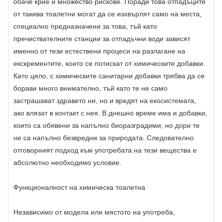
обаче крие и множество рискове. Поради това отпадъците
от такива тоалетни могат да се изхвърлят само на места,
специално предназначени за това, тъй като
пречиствателните станции за отпадъчни води зависят
именно от тези естествени процеси на разлагане на
екскрементите, които се потискат от химическите добавки.
Като цяло, с химическите санитарни добавки трябва да се
борави много внимателно, тъй като те не само
застрашават здравето ни, но и вредят на екосистемата,
ако влязат в контакт с нея. В днешно време има и добавки,
които са обявени за напълно биоразградими, но дори те
не са напълно безвредни за природата. Следователно
отговорният подход към употребата на тези вещества е
абсолютно необходимо условие.
Функционалност на химическа тоалетна
Независимо от модела или мястото на употреба,