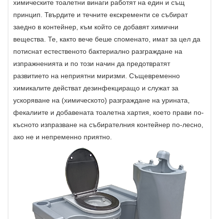
химическите тоалетни винаги работят на един и същ
принцип. Твърдите и течните екскременти се събират
заедно в контейнер, към който се добавят химични
вещества. Те, както вече беше споменато, имат за цел да
потиснат естественото бактериално разграждане на
изпражненията и по този начин да предотвратят
развитието на неприятни миризми. Същевременно
химикалите действат дезинфекциращо и служат за
ускоряване на (химическото) разграждане на урината,
фекалиите и добавената тоалетна хартия, което прави по-
късното изпразване на събирателния контейнер по-лесно,
ако не и непременно приятно.