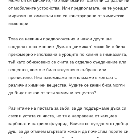
Може би си мислите, че химическите тоалетни са различни
от мобилните устройства. Или предполагате, че те усещат
миризма на химикали или са конструирани от химически
инженери.
Това са невинни предположения и някои други ще
споделят това мнение. Думата „химикал“ може би е била
прекомерно използвана в уроците по химия в гимназията,
тъй като обикновено се счита за отделно съединение или
вещество, което е било изкуствено събрано или
пречистено. Ние използваме или влизаме в контакт с
различни химични вещества. Чудите се какви биха могли
да бъдат някои от тези химични вещества?
Разчитаме на пастата за зъби, за да поддържаме дъха си
свеж и устата си чиста, но тя е направена от калциев
карбонат и натриев флуорид. Всички се нуждаем от добър
душ, за да отмием мъртвата кожа и да почистим порите си,