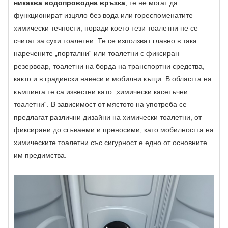
никаква водопроводна връзка
, те не могат да
функционират изцяло без вода или гореспоменатите
химически течности, поради което тези тоалетни не се
считат за сухи тоалетни. Те се използват главно в така
наречените „портални“ или тоалетни с фиксиран
резервоар, тоалетни на борда на транспортни средства,
както и в градински навеси и мобилни къщи. В областта на
къмпинга те са известни като „химически касетъчни
тоалетни“. В зависимост от мястото на употреба се
предлагат различни дизайни на химически тоалетни, от
фиксирани до сгъваеми и преносими, като мобилността на
химическите тоалетни със сигурност е едно от основните
им предимства.