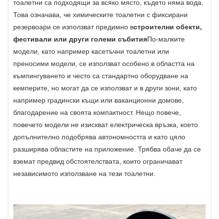
тоалетни са подходящи за всяко място, където няма вода.
Това означава, че химическите тоалетни с фиксирани
резервоари се използват предимно в
строителни обекти,
фестивали или други големи събития
По-малките
модели, като например касетъчни тоалетни или
преносими модели, се използват особено в областта на
къмпингуването и често са стандартно оборудване на
кемперите, но могат да се използват и в други зони, като
например градински къщи или ваканционни домове,
благодарение на своята компактност. Нещо повече,
повечето модели не изискват електрическа връзка, което
допълнително подобрява автономността и като цяло
разширява областите на приложение. Трябва обаче да се
вземат предвид обстоятелствата, които ограничават
независимото използване на тези тоалетни.