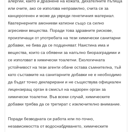
алергии, както и дразнене на кожата, дихателните пътища
или очите, ако се използва неправилно, счита се за
канцерогенен и може да увреди генетичния материал.
Кватернерните амониеви катиони също са силно
агресивни вещества. Поради това здравните рискове,
произтичащи от употребата на тези химически санитарни
добавки, не бива да се подценяват. Наистина има и
вещества, които са обявени за напълно биоразградими и
се използват в химически тоалетни. Екологичната
устойчивост на тези агенти обаче остава съмнителна, тъй
като съставките на санитарните добавки не е необходимо
да бъдат точно декларирани и не съществува официален
лицензиращ орган в смисъл на надзорен орган за
химически тоалетни. Във всеки случай, химическите
добавки трябва да се третират с изключително внимание.
Поради безводната си работа или по-точно,
независимостта от водоснабдяването, химическите