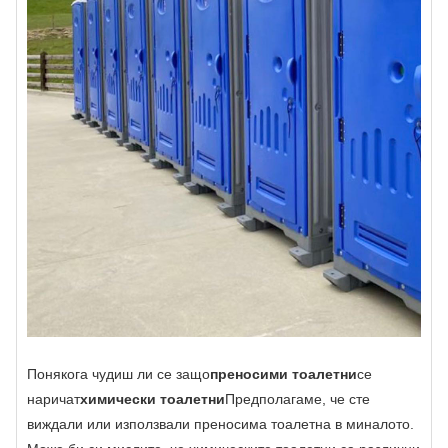
Понякога чудиш ли се защо
преносими тоалетни
се
наричат
химически тоалетни
Предполагаме, че сте
виждали или използвали преносима тоалетна в миналото.