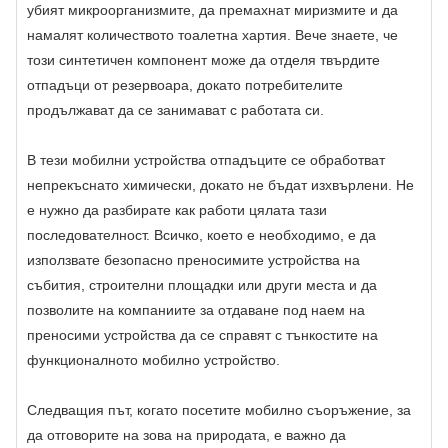
убият микроорганизмите, да премахнат миризмите и да
намалят количеството тоалетна хартия. Вече знаете, че
този синтетичен компонент може да отделя твърдите
отпадъци от резервоара, докато потребителите
продължават да се занимават с работата си.
В тези мобилни устройства отпадъците се обработват
непрекъснато химически, докато не бъдат изхвърлени. Не
е нужно да разбирате как работи цялата тази
последователност. Всичко, което е необходимо, е да
използвате безопасно преносимите устройства на
събития, строителни площадки или други места и да
позволите на компаниите за отдаване под наем на
преносими устройства да се справят с тънкостите на
функционалното мобилно устройство.
Следващия път, когато посетите мобилно съоръжение, за
да отговорите на зова на природата, е важно да