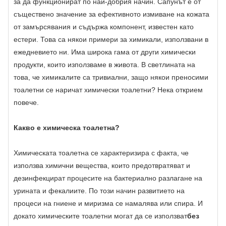
за да функционират по най-добрия начин. Сапунът е от
съществено значение за ефективното измиване на кожата
от замърсявания и съдържа компонент, известен като
естери. Това са някои примери за химикали, използвани в
ежедневието ни. Има широка гама от други химически
продукти, които използваме в живота. В светлината на
това, че химикалите са тривиални, защо някои преносими
тоалетни се наричат ​​химически тоалетни? Нека открием
повече.
Какво е химическа тоалетна?
Химическата тоалетна се характеризира с факта, че
използва химични вещества, които предотвратяват и
дезинфекцират процесите на бактериално разлагане на
урината и фекалиите. По този начин развитието на
процеси на гниене и миризма се намалява или спира. И
докато химическите тоалетни могат да се използват
без