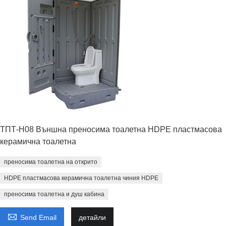
ТПТ-H08 Външна преносима тоалетна HDPE пластмасова
керамична тоалетна
преносима тоалетна на открито
HDPE пластмасова керамична тоалетна чиния HDPE
преносима тоалетна и душ кабина

Send Email
детайли