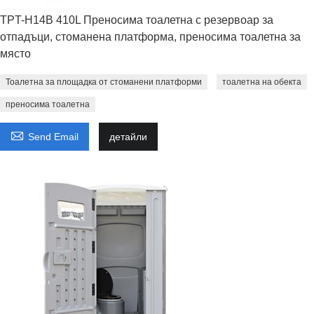
TPT-H14B 410L Преносима тоалетна с резервоар за
отпадъци, стоманена платформа, преносима тоалетна за
място
Тоалетна за площадка от стоманени платформи
тоалетна на обекта
преносима тоалетна

Send Email
детайли