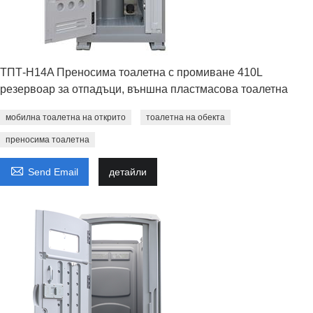
ТПТ-H14A Преносима тоалетна с промиване 410L
резервоар за отпадъци, външна пластмасова тоалетна
мобилна тоалетна на открито
тоалетна на обекта
преносима тоалетна

Send Email
детайли