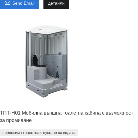

Send Email
детайли
ТПТ-H01 Мобилна външна тоалетна кабина с възможност
за промиване
преносима тоалетна с пускане на водата