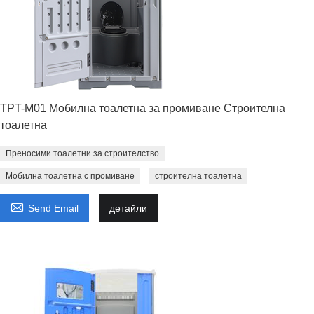
TPT-M01 Мобилна тоалетна за промиване Строителна
тоалетна
Преносими тоалетни за строителство
Мобилна тоалетна с промиване
строителна тоалетна

Send Email
детайли