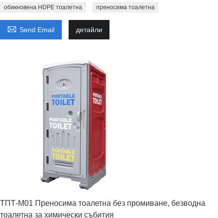
обикновена HDPE тоалетна
преносима тоалетна

Send Email
детайли
ТПТ-M01 Преносима тоалетна без промиване, безводна
тоалетна за химически събития