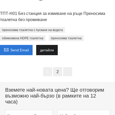
ТПТ-H01 Без станция за измиване на ръце Преносима
тоалетна без промиване
преносима тоалетна с пускане на водата
обикновена HDPE тоалетна
преносима тоалетна

Send Email
детайли
1
2
Вземете най-новата цена? Ще отговорим
възможно най-бързо (в рамките на 12
часа)