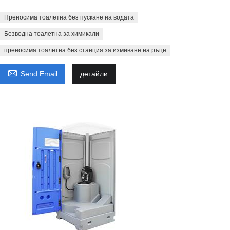
Преносима тоалетна без пускане на водата
Безводна тоалетна за химикали
преносима тоалетна без станция за измиване на ръце

Send Email
детайли