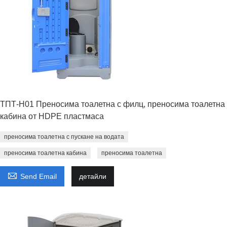
ТПТ-H01 Преносима тоалетна с филц, преносима тоалетна
кабина от HDPE пластмаса
преносима тоалетна с пускане на водата
преносима тоалетна кабина
преносима тоалетна

Send Email
детайли