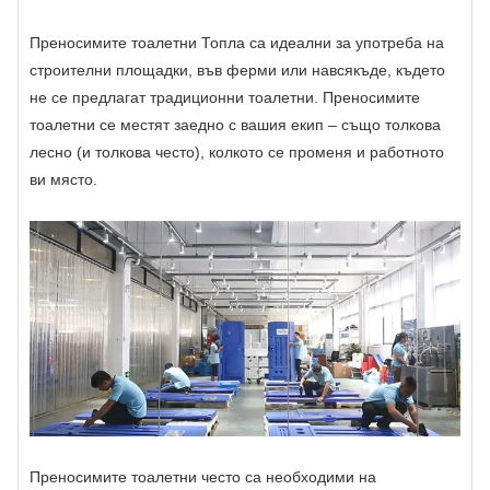
Преносимите тоалетни Топла са идеални за употреба на
строителни площадки, във ферми или навсякъде, където
не се предлагат традиционни тоалетни. Преносимите
тоалетни се местят заедно с вашия екип – също толкова
лесно (и толкова често), колкото се променя и работното
ви място.
Преносимите тоалетни често са необходими на