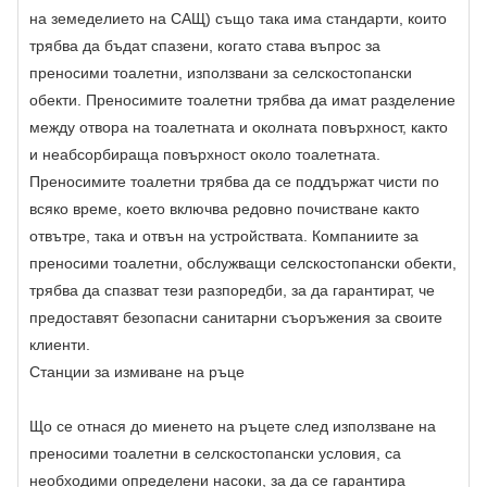
на земеделието на САЩ) също така има стандарти, които
трябва да бъдат спазени, когато става въпрос за
преносими тоалетни, използвани за селскостопански
обекти. Преносимите тоалетни трябва да имат разделение
между отвора на тоалетната и околната повърхност, както
и неабсорбираща повърхност около тоалетната.
Преносимите тоалетни трябва да се поддържат чисти по
всяко време, което включва редовно почистване както
отвътре, така и отвън на устройствата. Компаниите за
преносими тоалетни, обслужващи селскостопански обекти,
трябва да спазват тези разпоредби, за да гарантират, че
предоставят безопасни санитарни съоръжения за своите
клиенти.
Станции за измиване на ръце
Що се отнася до миенето на ръцете след използване на
преносими тоалетни в селскостопански условия, са
необходими определени насоки, за да се гарантира