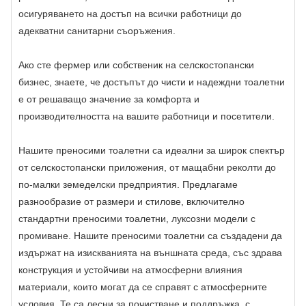
осигуряването на достъп на всички работници до
адекватни санитарни съоръжения.
Ако сте фермер или собственик на селскостопански
бизнес, знаете, че достъпът до чисти и надеждни тоалетни
е от решаващо значение за комфорта и
производителността на вашите работници и посетители.
Нашите преносими тоалетни са идеални за широк спектър
от селскостопански приложения, от мащабни реколти до
по-малки земеделски предприятия. Предлагаме
разнообразие от размери и стилове, включително
стандартни преносими тоалетни, луксозни модели с
промиване. Нашите преносими тоалетни са създадени да
издържат на изискванията на външната среда, със здрава
конструкция и устойчиви на атмосферни влияния
материали, които могат да се справят с атмосферните
условия. Те са лесни за почистване и поддръжка, с