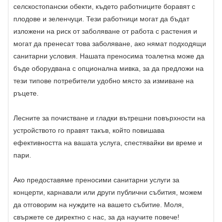
селскостопански обекти, където работниците боравят с
плодове и зеленчуци. Тези работници могат да бъдат
изложени на риск от заболяване от работа с растения и
могат да пренесат това заболяване, ако нямат подходящи
санитарни условия. Нашата преносима тоалетна може да
бъде оборудвана с опционална мивка, за да предложи на
тези типове потребители удобно място за измиване на
ръцете.
Лесните за почистване и гладки вътрешни повърхности на
устройството го правят такъв, който повишава
ефективността на вашата услуга, спестявайки ви време и
пари.
Ако предоставяме преносими санитарни услуги за
концерти, карнавали или други публични събития, можем
да отговорим на нуждите на вашето събитие. Моля,
свържете се директно с нас, за да научите повече!