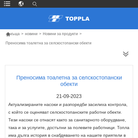

къща
>
новини
>
Новини за продукти
>
Преносима тоалетна за селскостопански обекти
ПОВЕЧЕ ПРОДУКТИ
Преносима тоалетна за селскостопански
обекти
21-09-2023
Актуализираните насоки и разпоредби засилиха контрола,
с който се оценяват селскостопанските работни обекти.
Тези насоки се отнасят както за санитарното оборудване,
така и за услугите, достъпни за полевите работници. Топла
има дълга история в снабдяването на нашите приятели в