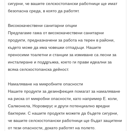
сигурни, че вашите селскостопански работници ще имат
безопасна среда, в която да работят.
Висококачествени санитарни опции
Предлагаме гама от висококачествени санитарни
продукти, предназначени за работа на терен в райони,
където може да има човешки отпадъци. Нашите
преносими тоалетни и станции за измиване са лесни за
инсталиране и поддръжка, което ги прави идеални за
всяка селскостопанска дейност.
Намаляване на микробните опасности
Нашите продукти за дезинфекция помагат за намаляване
на риска от микробни опасности, като например E. коли,
Салмонела, Норовирус и други потенциално вредни
бактерии. С нашите продукти можете да бъдете сигурни,
че вашите селскостопански работници ще бъдат защитени
от тези опасности, докато работят на полето.