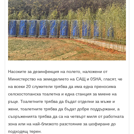
Насоките за дезинфекция на полето, наложени от
Министерство на земеделието на САЩ и 0SHA, гласят, че
на всеки 20 служители трябва да има една преносима
селскостопанска тоалетна и една станция за миене на
ръце. Тоалетните трябва да бъдат отделни за мъже и
жени, тоалетните трябва да бъдат добре поддържани, а
съоръженията трябва да са на четвърт миля от работната
зона или на най-близкото разстояние за шофиране до
подходящ терен.