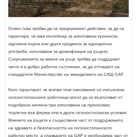
Освен това трябва да се предприемат действия, за да се
гарантира, че има контейнер за използвани кухненски
хартиени кърпи или други предмети за еднократна
употреба, използвани за дезинфекция на ръцете.
Съоръженията за миене на ръце трябва да поддържат
чисти и в добро работно състояние, за да отговарят на
стандартите Министерство на земеделието на САЩ GAP.
Като гарантират, че всички тези изисквания са изпълнени,
селскостопанските работници могат да се възползват от
подобрена хигиена при използване на преносими
тоалетни във ферми или в други селскостопански условия.
Миенето на ръцете е съществена част от поддържането
на здравето и безопасността на селскостопанското
работно място, а спазването на GAP е необходима част от