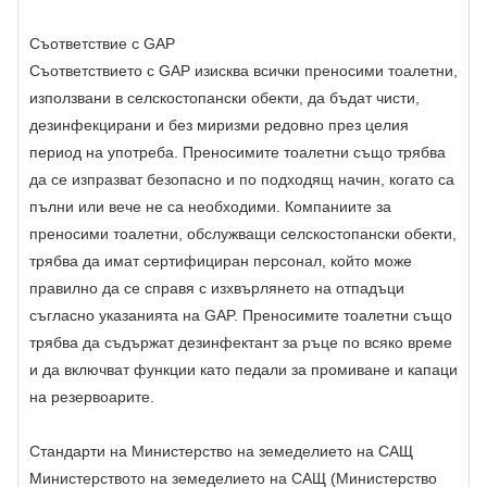
Съответствие с GAP
Съответствието с GAP изисква всички преносими тоалетни,
използвани в селскостопански обекти, да бъдат чисти,
дезинфекцирани и без миризми редовно през целия
период на употреба. Преносимите тоалетни също трябва
да се изпразват безопасно и по подходящ начин, когато са
пълни или вече не са необходими. Компаниите за
преносими тоалетни, обслужващи селскостопански обекти,
трябва да имат сертифициран персонал, който може
правилно да се справя с изхвърлянето на отпадъци
съгласно указанията на GAP. Преносимите тоалетни също
трябва да съдържат дезинфектант за ръце по всяко време
и да включват функции като педали за промиване и капаци
на резервоарите.
Стандарти на Министерство на земеделието на САЩ
Министерството на земеделието на САЩ (Министерство