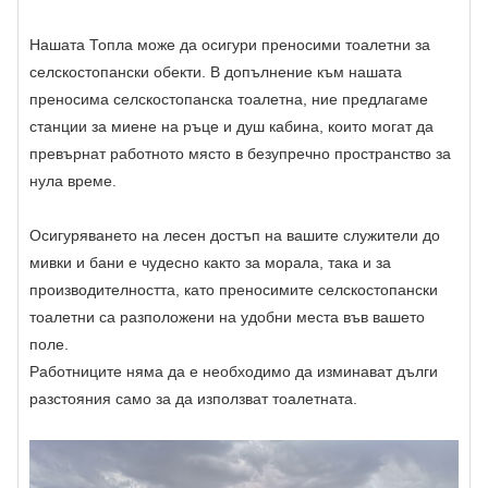
Нашата Топла може да осигури преносими тоалетни за
селскостопански обекти. В допълнение към нашата
преносима селскостопанска тоалетна, ние предлагаме
станции за миене на ръце и душ кабина, които могат да
превърнат работното място в безупречно пространство за
нула време.
Осигуряването на лесен достъп на вашите служители до
мивки и бани е чудесно както за морала, така и за
производителността, като преносимите селскостопански
тоалетни са разположени на удобни места във вашето
поле.
Работниците няма да е необходимо да изминават дълги
разстояния само за да използват тоалетната.