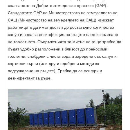
спазването на Добрите земеделски практики (GAP).
Стандартите GAP на Министерството на земеделието на
САЩ (Министерство на земеделието на САЩ) изискват
работниците да имат достъп до достатъчно количество
сапун и вода за дезинфекция на ръцете след използване
на тоалетната. Съоръженията за миене на ръце трябва да
бъдат удобно разположени в близост до преносими
тоалетни, снабдени с чиста вода и заредени със сапун и
хартиени кърпи (или други одобрени методи за
подсушаване на ръцете). Трябва да се осигури и
дезинфектант за ръце.