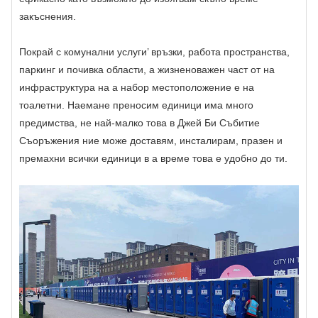
закъснения.
Покрай с комунални услуги’ връзки, работа пространства,
паркинг и почивка области, a жизненоважен част от на
инфраструктура на a набор местоположение е на
тоалетни. Наемане преносим единици има много
предимства, не най-малко това в Джей Би Събитие
Съоръжения ние може доставям, инсталирам, празен и
премахни всички единици в a време това е удобно до ти.