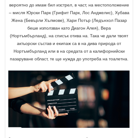
вероятно до имам бил изстрел, в част, на местоположение
– мисля Юрски Парк (Грифит Парк, Лос Анджелис), Хубава
Жена (Бевърли Хълмове), Хари Потър (Ледънхол Пазар
беше използван като Диагон Алея), Вера
(Нортъмбърланд), на списък отива на. Така че дали твоят
актьорски състав и екипаж са в на дива природа от
Нортъмбърланд или в на средата от a калифорнийски
пазаруване област, те ще нужда до употреба на тоалетна.