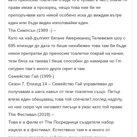
прави имам a прозорец, нещо това ние би не
препоръчвам като никой особено иска до виждам вътре
един или бъди видян използвайки един.
The Симпсън (1989 -) –
Като на най-дългият бягане Американец Телевизия шоу с
695 епизоди до дата то беше неизбежен това там би бъди
някои препратки до преносим тоалетни покрай на начин,
тези бяха на такива I беше способен до намирам но I’m
сигурен там’s много други скрит в там.
Семейство Гай (1999-)
Сезон 7, Епизод 14 – Семейство Гай управляван до
получавам a шега навън от тези тоалетни също. Петър
влиза един обещаващ това той спечели’t поглед надолу,
но ние скоро чуя неговият писъци в ужас като той прави.
The Фестивал (2018) –
Това е a филм от The Посредници създатели набор
изцяло в a фестивал. Естествено там е a много от