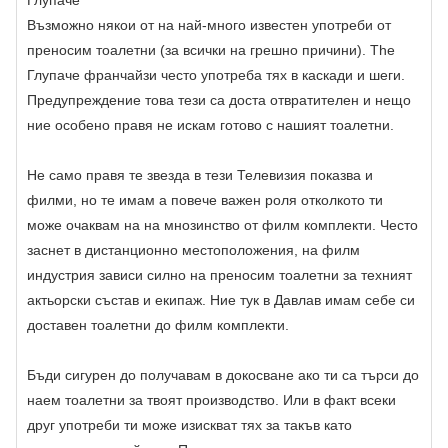
Възможно някои от на най-много известен употреби от
преносим тоалетни (за всички на грешно причини). The
Глупаче франчайзи често употреба тях в каскади и шеги.
Предупреждение това тези са доста отвратителен и нещо
ние особено правя не искам готово с нашият тоалетни.
Не само правя те звезда в тези Телевизия показва и
филми, но те имам a повече важен роля отколкото ти
може очаквам на на мнозинство от филм комплекти. Често
заснет в дистанционно местоположения, на филм
индустрия зависи силно на преносим тоалетни за техният
актьорски състав и екипаж. Ние тук в Давлав имам себе си
доставен тоалетни до филм комплекти.
Бъди сигурен до получавам в докосване ако ти са търси до
наем тоалетни за твоят производство. Или в факт всеки
друг употреби ти може изискват тях за такъв като