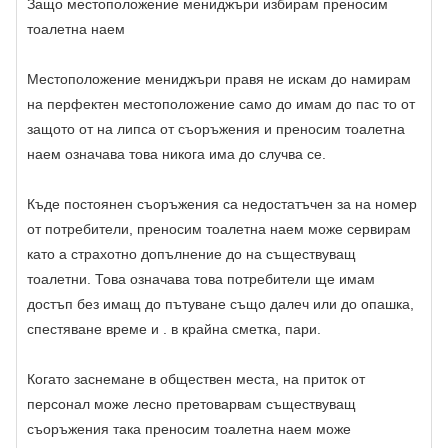
Защо местоположение мениджъри избирам преносим
тоалетна наем
Местоположение мениджъри правя не искам до намирам
на перфектен местоположение само до имам до пас то от
защото от на липса от съоръжения и преносим тоалетна
наем означава това никога има до случва се.
Къде постоянен съоръжения са недостатъчен за на номер
от потребители, преносим тоалетна наем може сервирам
като a страхотно допълнение до на съществуващ
тоалетни. Това означава това потребители ще имам
достъп без имащ до пътуване също далеч или до опашка,
спестяване време и . в крайна сметка, пари.
Когато заснемане в обществен места, на приток от
персонал може лесно претоварвам съществуващ
съоръжения така преносим тоалетна наем може