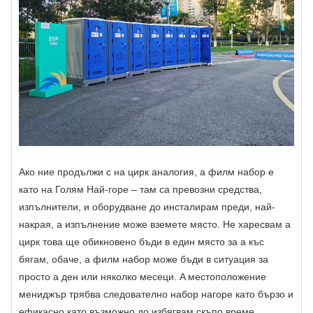
Ако ние продължи с на цирк аналогия, a филм набор е
като на Голям Най-горе – там са превозни средства,
изпълнители, и оборудване до инсталирам преди, най-
накрая, a изпълнение може вземете място. Не харесвам a
цирк това ще обикновено бъди в един място за a къс
бягам, обаче, a филм набор може бъди в ситуация за
просто a ден или няколко месеци. A местоположение
мениджър трябва следователно набор нагоре като бързо и
ефикасно като възможно до избягвам скъпо време