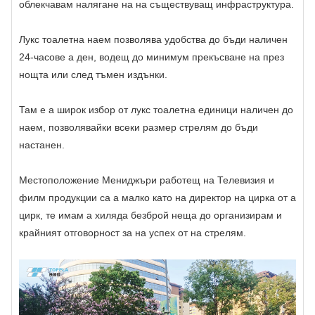
облекчавам налягане на на съществуващ инфраструктура.
Лукс тоалетна наем позволява удобства до бъди наличен
24-часове a ден, водещ до минимум прекъсване на през
нощта или след тъмен издънки.
Там е a широк избор от лукс тоалетна единици наличен до
наем, позволявайки всеки размер стрелям до бъди
настанен.
Местоположение Мениджъри работещ на Телевизия и
филм продукции са a малко като на директор на цирка от a
цирк, те имам a хиляда безброй неща до организирам и
крайният отговорност за на успех от на стрелям.