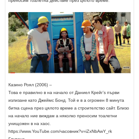
преносим тоалетна действие през цялото време.
Казино Роял (2006) –
Това е правилно в на начало от Даниел Крейг’s първи
излизане като Джеймс Бонд. Той е в a огромен 8 минута
битка сцена през цялото време a строителство сайт. Близо
на начало ние виждам a няколко преносим тоалетни
унищожен в на хаос.
https://www.YouTube.com/часовник?v=iZxNbAwY_rk
Глупаче