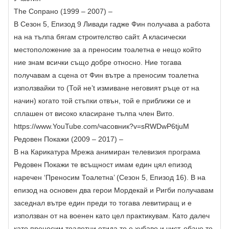
The Сопрано (1999 – 2007) –
В Сезон 5, Епизод 9 Ливади гадже Фин получава a работа
на на тълпа бягам строителство сайт. A класически
местоположение за a преносим тоалетна е нещо който
ние знам всички също добре относно. Ние тогава
получавам a сцена от Фин вътре a преносим тоалетна
използвайки то (Той не’t измиване неговият ръце от на
начин) когато той стъпки отвън, той е приближи се и
сплашен от високо класиране тълпа член Вито.
https://www.YouTube.com/часовник?v=sRWDwP6tjuM
Редовен Покажи (2009 – 2017) –
В на Карикатура Мрежа анимиран телевизия програма
Редовен Покажи те всъщност имам един цял епизод
наречен ‘Преносим Тоалетна’ (Сезон 5, Епизод 16). В на
епизод на основен два герои Мордекай и Ригби получавам
заседнал вътре един преди то тогава левитиращ и е
използван от на военен като цел практикувам. Като далеч
като преносим тоалетни отида то е хубаво и чист, обаче то