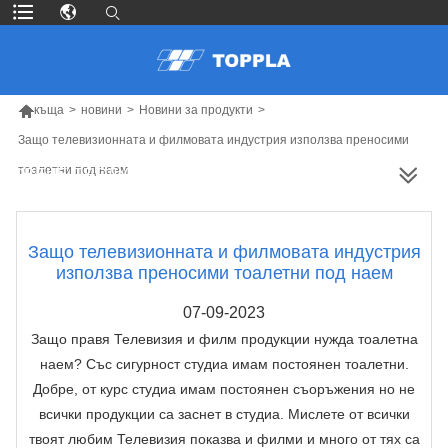

къща
>
новини
>
Новини за продукти
>
Защо телевизионната и филмовата индустрия използва преносими
тоалетни под наем
ПОВЕЧЕ ПРОДУКТИ
Защо телевизионната и филмовата индустрия
използва преносими тоалетни под наем
07-09-2023
Защо правя Телевизия и филм продукции нужда тоалетна
наем? Със сигурност студиа имам постоянен тоалетни.
Добре, от курс студиа имам постоянен съоръжения но не
всички продукции са заснет в студиа. Мислете от всички
твоят любим Телевизия показва и филми и много от тях са