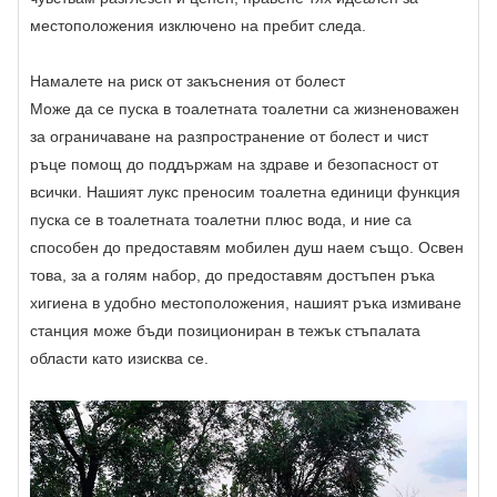
местоположения изключено на пребит следа.
Намалете на риск от закъснения от болест
Може да се пуска в тоалетната тоалетни са жизненоважен
за ограничаване на разпространение от болест и чист
ръце помощ до поддържам на здраве и безопасност от
всички. Нашият лукс преносим тоалетна единици функция
пуска се в тоалетната тоалетни плюс вода, и ние са
способен до предоставям мобилен душ наем също. Освен
това, за a голям набор, до предоставям достъпен ръка
хигиена в удобно местоположения, нашият ръка измиване
станция може бъди позициониран в тежък стъпалата
области като изисква се.